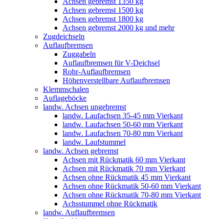
Achsen gebremst 1350 kg
Achsen gebremst 1500 kg
Achsen gebremst 1800 kg
Achsen gebremst 2000 kg und mehr
Zugdeichseln
Auflaufbremsen
Zuggabeln
Auflaufbremsen für V-Deichsel
Rohr-Auflaufbremsen
Höhenverstellbare Auflaufbremsen
Klemmschalen
Auflageböcke
landw. Achsen ungebremst
landw. Laufachsen 35-45 mm Vierkant
landw. Laufachsen 50-60 mm Vierkant
landw. Laufachsen 70-80 mm Vierkant
landw. Laufstummel
landw. Achsen gebremst
Achsen mit Rückmatik 60 mm Vierkant
Achsen mit Rückmatik 70 mm Vierkant
Achsen ohne Rückmatik 45 mm Vierkant
Achsen ohne Rückmatik 50-60 mm Vierkant
Achsen ohne Rückmatik 70-80 mm Vierkant
Achsstummel ohne Rückmatik
landw. Auflaufbremsen