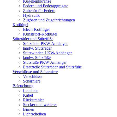
Kugellenkkränze
Federn und Federaggregate
Zubehör für Federn
Hydraulik
Zugösen und Zugeinrichtungen
Kotflügel
Blech-Kotflügel
Kunststoff-Kotflügel
Stützräder und Stützfüße
Stützräder PKW-Anhänger
landw. Stützräder
Stützwinden LKW-Anhänger
landw. Stützfüße
Stützfüße PKW-Anhänger
Ersatzteile Stützräder und Stützfüße
Verschlüsse und Scharniere
Verschlüsse
Scharniere
Beleuchtung
Leuchten
Kabel
Rückstrahler
Stecker und weiteres
Birnen
Lichtscheiben