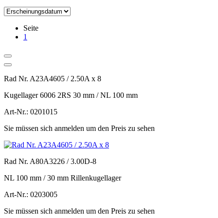
Seite
1
Rad Nr. A23A4605 / 2.50A x 8
Kugellager 6006 2RS 30 mm / NL 100 mm
Art-Nr.: 0201015
Sie müssen sich anmelden um den Preis zu sehen
Rad Nr. A80A3226 / 3.00D-8
NL 100 mm / 30 mm Rillenkugellager
Art-Nr.: 0203005
Sie müssen sich anmelden um den Preis zu sehen