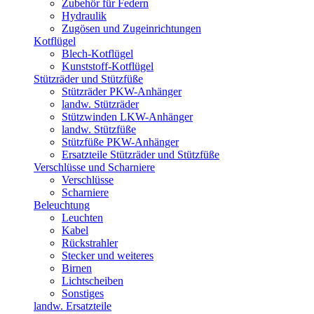
Zubehör für Federn
Hydraulik
Zugösen und Zugeinrichtungen
Kotflügel
Blech-Kotflügel
Kunststoff-Kotflügel
Stützräder und Stützfüße
Stützräder PKW-Anhänger
landw. Stützräder
Stützwinden LKW-Anhänger
landw. Stützfüße
Stützfüße PKW-Anhänger
Ersatzteile Stützräder und Stützfüße
Verschlüsse und Scharniere
Verschlüsse
Scharniere
Beleuchtung
Leuchten
Kabel
Rückstrahler
Stecker und weiteres
Birnen
Lichtscheiben
Sonstiges
landw. Ersatzteile