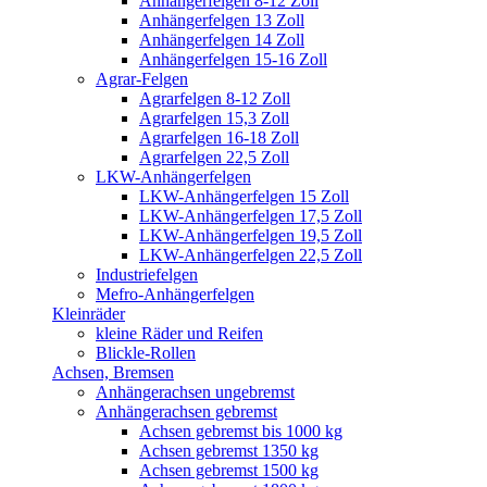
Anhängerfelgen 8-12 Zoll
Anhängerfelgen 13 Zoll
Anhängerfelgen 14 Zoll
Anhängerfelgen 15-16 Zoll
Agrar-Felgen
Agrarfelgen 8-12 Zoll
Agrarfelgen 15,3 Zoll
Agrarfelgen 16-18 Zoll
Agrarfelgen 22,5 Zoll
LKW-Anhängerfelgen
LKW-Anhängerfelgen 15 Zoll
LKW-Anhängerfelgen 17,5 Zoll
LKW-Anhängerfelgen 19,5 Zoll
LKW-Anhängerfelgen 22,5 Zoll
Industriefelgen
Mefro-Anhängerfelgen
Kleinräder
kleine Räder und Reifen
Blickle-Rollen
Achsen, Bremsen
Anhängerachsen ungebremst
Anhängerachsen gebremst
Achsen gebremst bis 1000 kg
Achsen gebremst 1350 kg
Achsen gebremst 1500 kg