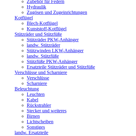
Zubehör für Federn
Hydraulik
Zugösen und Zugeinrichtungen
Kotflügel
Blech-Kotflügel
Kunststoff-Kotflügel
Stützräder und Stützfüße
Stützräder PKW-Anhänger
landw. Stützräder
Stützwinden LKW-Anhänger
landw. Stützfüße
Stützfüße PKW-Anhänger
Ersatzteile Stützräder und Stützfüße
Verschlüsse und Scharniere
Verschlüsse
Scharniere
Beleuchtung
Leuchten
Kabel
Rückstrahler
Stecker und weiteres
Birnen
Lichtscheiben
Sonstiges
landw. Ersatzteile