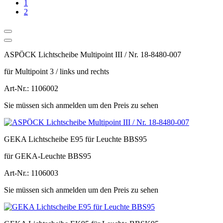
1
2
ASPÖCK Lichtscheibe Multipoint III / Nr. 18-8480-007
für Multipoint 3 / links und rechts
Art-Nr.: 1106002
Sie müssen sich anmelden um den Preis zu sehen
GEKA Lichtscheibe E95 für Leuchte BBS95
für GEKA-Leuchte BBS95
Art-Nr.: 1106003
Sie müssen sich anmelden um den Preis zu sehen