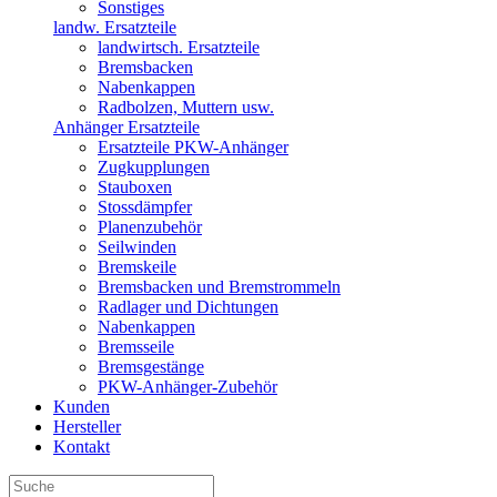
Sonstiges
landw. Ersatzteile
landwirtsch. Ersatzteile
Bremsbacken
Nabenkappen
Radbolzen, Muttern usw.
Anhänger Ersatzteile
Ersatzteile PKW-Anhänger
Zugkupplungen
Stauboxen
Stossdämpfer
Planenzubehör
Seilwinden
Bremskeile
Bremsbacken und Bremstrommeln
Radlager und Dichtungen
Nabenkappen
Bremsseile
Bremsgestänge
PKW-Anhänger-Zubehör
Kunden
Hersteller
Kontakt