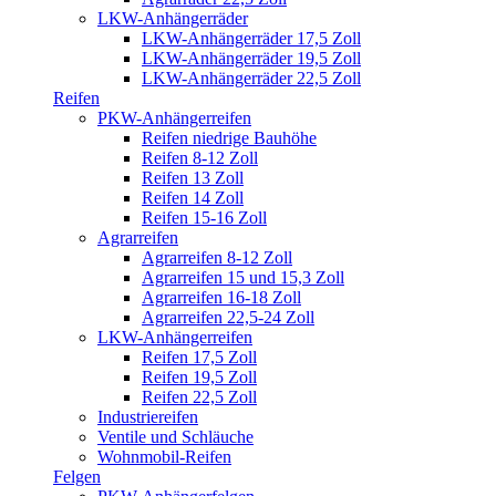
LKW-Anhängerräder
LKW-Anhängerräder 17,5 Zoll
LKW-Anhängerräder 19,5 Zoll
LKW-Anhängerräder 22,5 Zoll
Reifen
PKW-Anhängerreifen
Reifen niedrige Bauhöhe
Reifen 8-12 Zoll
Reifen 13 Zoll
Reifen 14 Zoll
Reifen 15-16 Zoll
Agrarreifen
Agrarreifen 8-12 Zoll
Agrarreifen 15 und 15,3 Zoll
Agrarreifen 16-18 Zoll
Agrarreifen 22,5-24 Zoll
LKW-Anhängerreifen
Reifen 17,5 Zoll
Reifen 19,5 Zoll
Reifen 22,5 Zoll
Industriereifen
Ventile und Schläuche
Wohnmobil-Reifen
Felgen