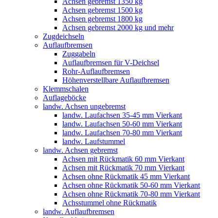
Achsen gebremst 1350 kg
Achsen gebremst 1500 kg
Achsen gebremst 1800 kg
Achsen gebremst 2000 kg und mehr
Zugdeichseln
Auflaufbremsen
Zuggabeln
Auflaufbremsen für V-Deichsel
Rohr-Auflaufbremsen
Höhenverstellbare Auflaufbremsen
Klemmschalen
Auflageböcke
landw. Achsen ungebremst
landw. Laufachsen 35-45 mm Vierkant
landw. Laufachsen 50-60 mm Vierkant
landw. Laufachsen 70-80 mm Vierkant
landw. Laufstummel
landw. Achsen gebremst
Achsen mit Rückmatik 60 mm Vierkant
Achsen mit Rückmatik 70 mm Vierkant
Achsen ohne Rückmatik 45 mm Vierkant
Achsen ohne Rückmatik 50-60 mm Vierkant
Achsen ohne Rückmatik 70-80 mm Vierkant
Achsstummel ohne Rückmatik
landw. Auflaufbremsen