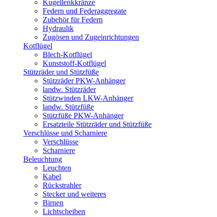
Kugellenkkränze
Federn und Federaggregate
Zubehör für Federn
Hydraulik
Zugösen und Zugeinrichtungen
Kotflügel
Blech-Kotflügel
Kunststoff-Kotflügel
Stützräder und Stützfüße
Stützräder PKW-Anhänger
landw. Stützräder
Stützwinden LKW-Anhänger
landw. Stützfüße
Stützfüße PKW-Anhänger
Ersatzteile Stützräder und Stützfüße
Verschlüsse und Scharniere
Verschlüsse
Scharniere
Beleuchtung
Leuchten
Kabel
Rückstrahler
Stecker und weiteres
Birnen
Lichtscheiben