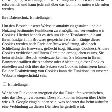
erforderlich und kann jederzeit über das Icon links unten widerrufen
werden.
Ihre Datenschutz-Einstellungen
Um den Besuch unserer Webseite attraktiv zu gestalten und die
Nutzung bestimmter Funktionen zu ermöglichen, verwenden wir
Cookies. Hierbei handelt es sich um kleine Textdateien, die auf
Ihrem Endgerät im Browser gespeichert werden. Einige dieser
Cookies werden nach Ende der Browser-Sitzung, also nach
Schließung des Browsers, gelöscht (sog. Sitzungs-Cookies). Andere
Cookies verbleiben auf Ihrem Gerät und ermöglichen es uns, Sie
beim nächsten Besuch wiederzuerkennen. Sie können in Ihrem
Browser detailliert die Annahme oder Ablehnung dieser Cookies
einstellen und sich über das Setzen von Cookies informieren lassen.
Bei der Deaktivierung von Cookies kann die Funktionalität unserer
Webseite eingeschränkt sein.
Einstellungen
Wir haben Funktionen integriert die das Einkaufen vereinfachen,
oder das Design verbessern. Diese Funktionen können über Dritte
wie z.B. Google eingebunden sein, was bedeutet das beim aufrufen
eine Verbindung zu diesen Diensten hergestellt wird.