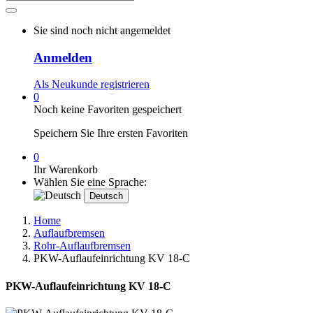
Sie sind noch nicht angemeldet
Anmelden
Als Neukunde registrieren
0
Noch keine Favoriten gespeichert
Speichern Sie Ihre ersten Favoriten
0
Ihr Warenkorb
Wählen Sie eine Sprache:
Deutsch
Home
Auflaufbremsen
Rohr-Auflaufbremsen
PKW-Auflaufeinrichtung KV 18-C
PKW-Auflaufeinrichtung KV 18-C