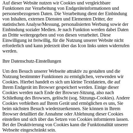
Auf dieser Website nutzen wir Cookies und vergleichbare
Funktionen zur Verarbeitung von Endgeräteinformationen und
personenbezogenen Daten. Die Verarbeitung dient der Einbindung
von Inhalten, externen Diensten und Elementen Dritter, der
statistischen Analyse/Messung, personalisierten Werbung sowie der
Einbindung sozialer Medien. Je nach Funktion werden dabei Daten
an Dritte weitergegeben und von diesen verarbeitet. Diese
Einwilligung ist freiwillig, für die Nutzung unserer Website nicht
erforderlich und kann jederzeit über das Icon links unten widerrufen
werden.
Ihre Datenschutz-Einstellungen
Um den Besuch unserer Webseite attraktiv zu gestalten und die
Nutzung bestimmter Funktionen zu ermöglichen, verwenden wir
Cookies. Hierbei handelt es sich um kleine Textdateien, die auf
Ihrem Endgerät im Browser gespeichert werden. Einige dieser
Cookies werden nach Ende der Browser-Sitzung, also nach
Schließung des Browsers, gelöscht (sog. Sitzungs-Cookies). Andere
Cookies verbleiben auf Ihrem Gerät und ermöglichen es uns, Sie
beim nächsten Besuch wiederzuerkennen. Sie können in Ihrem
Browser detailliert die Annahme oder Ablehnung dieser Cookies
einstellen und sich über das Setzen von Cookies informieren lassen.
Bei der Deaktivierung von Cookies kann die Funktionalität unserer
Webseite eingeschränkt sein.