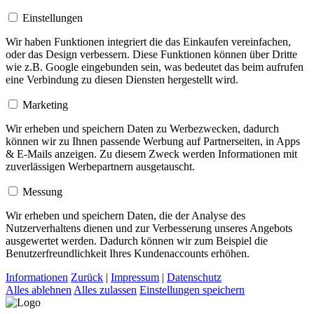
Einstellungen
Wir haben Funktionen integriert die das Einkaufen vereinfachen,
oder das Design verbessern. Diese Funktionen können über Dritte
wie z.B. Google eingebunden sein, was bedeutet das beim aufrufen
eine Verbindung zu diesen Diensten hergestellt wird.
Marketing
Wir erheben und speichern Daten zu Werbezwecken, dadurch
können wir zu Ihnen passende Werbung auf Partnerseiten, in Apps
& E-Mails anzeigen. Zu diesem Zweck werden Informationen mit
zuverlässigen Werbepartnern ausgetauscht.
Messung
Wir erheben und speichern Daten, die der Analyse des
Nutzerverhaltens dienen und zur Verbesserung unseres Angebots
ausgewertet werden. Dadurch können wir zum Beispiel die
Benutzerfreundlichkeit Ihres Kundenaccounts erhöhen.
Informationen
Zurück
|
Impressum
|
Datenschutz
Alles ablehnen
Alles zulassen
Einstellungen speichern