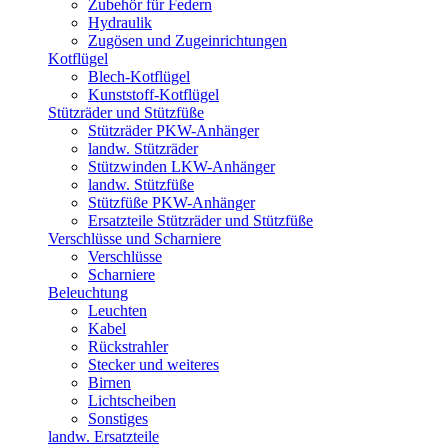
Zubehör für Federn
Hydraulik
Zugösen und Zugeinrichtungen
Kotflügel
Blech-Kotflügel
Kunststoff-Kotflügel
Stützräder und Stützfüße
Stützräder PKW-Anhänger
landw. Stützräder
Stützwinden LKW-Anhänger
landw. Stützfüße
Stützfüße PKW-Anhänger
Ersatzteile Stützräder und Stützfüße
Verschlüsse und Scharniere
Verschlüsse
Scharniere
Beleuchtung
Leuchten
Kabel
Rückstrahler
Stecker und weiteres
Birnen
Lichtscheiben
Sonstiges
landw. Ersatzteile