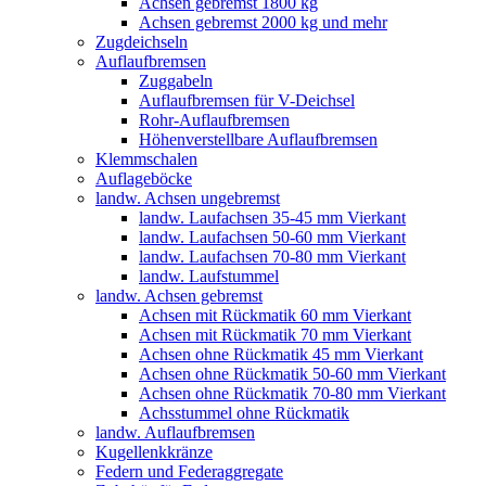
Achsen gebremst 1800 kg
Achsen gebremst 2000 kg und mehr
Zugdeichseln
Auflaufbremsen
Zuggabeln
Auflaufbremsen für V-Deichsel
Rohr-Auflaufbremsen
Höhenverstellbare Auflaufbremsen
Klemmschalen
Auflageböcke
landw. Achsen ungebremst
landw. Laufachsen 35-45 mm Vierkant
landw. Laufachsen 50-60 mm Vierkant
landw. Laufachsen 70-80 mm Vierkant
landw. Laufstummel
landw. Achsen gebremst
Achsen mit Rückmatik 60 mm Vierkant
Achsen mit Rückmatik 70 mm Vierkant
Achsen ohne Rückmatik 45 mm Vierkant
Achsen ohne Rückmatik 50-60 mm Vierkant
Achsen ohne Rückmatik 70-80 mm Vierkant
Achsstummel ohne Rückmatik
landw. Auflaufbremsen
Kugellenkkränze
Federn und Federaggregate