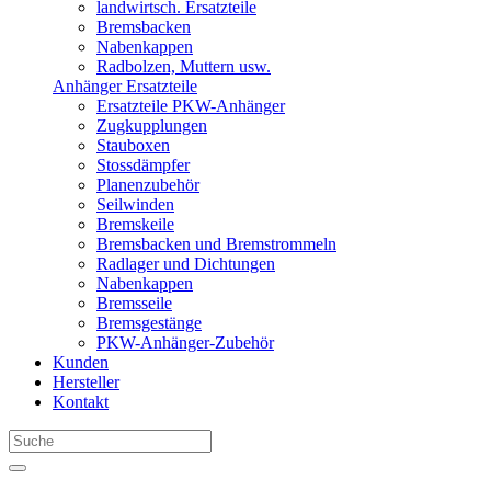
landwirtsch. Ersatzteile
Bremsbacken
Nabenkappen
Radbolzen, Muttern usw.
Anhänger Ersatzteile
Ersatzteile PKW-Anhänger
Zugkupplungen
Stauboxen
Stossdämpfer
Planenzubehör
Seilwinden
Bremskeile
Bremsbacken und Bremstrommeln
Radlager und Dichtungen
Nabenkappen
Bremsseile
Bremsgestänge
PKW-Anhänger-Zubehör
Kunden
Hersteller
Kontakt