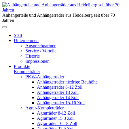
Anhängerteile und Anhängerräder aus Heidelberg seit über 70
Jahren
Start
Unternehmen
Ansprechpartner
Service / Vorteile
Historie
Impressionen
Produkte
Kompletträder
PKW-Anhängerräder
Anhängerräder niedrige Bauhöhe
Anhängerräder 8-12 Zoll
Anhängerräder 13 Zoll
Anhängerräder 14 Zoll
Anhängerräder 15-16 Zoll
Agrar-Kompletträder
Agrarräder 8-12 Zoll
Agrarräder 15,3 Zoll
Agrarräder 16-18 Zoll
Agrarräder 22,5 Zoll