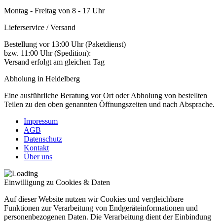
Montag - Freitag von 8 - 17 Uhr
Lieferservice / Versand
Bestellung vor 13:00 Uhr (Paketdienst)
bzw. 11:00 Uhr (Spedition):
Versand erfolgt am gleichen Tag
Abholung in Heidelberg
Eine ausführliche Beratung vor Ort oder Abholung von bestellten
Teilen zu den oben genannten Öffnungszeiten und nach Absprache.
Impressum
AGB
Datenschutz
Kontakt
Über uns
Einwilligung zu Cookies & Daten
Auf dieser Website nutzen wir Cookies und vergleichbare
Funktionen zur Verarbeitung von Endgeräteinformationen und
personenbezogenen Daten. Die Verarbeitung dient der Einbindung