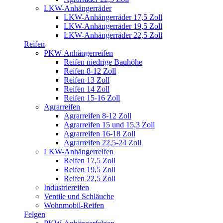
LKW-Anhängerräder
LKW-Anhängerräder 17,5 Zoll
LKW-Anhängerräder 19,5 Zoll
LKW-Anhängerräder 22,5 Zoll
Reifen
PKW-Anhängerreifen
Reifen niedrige Bauhöhe
Reifen 8-12 Zoll
Reifen 13 Zoll
Reifen 14 Zoll
Reifen 15-16 Zoll
Agrarreifen
Agrarreifen 8-12 Zoll
Agrarreifen 15 und 15,3 Zoll
Agrarreifen 16-18 Zoll
Agrarreifen 22,5-24 Zoll
LKW-Anhängerreifen
Reifen 17,5 Zoll
Reifen 19,5 Zoll
Reifen 22,5 Zoll
Industriereifen
Ventile und Schläuche
Wohnmobil-Reifen
Felgen