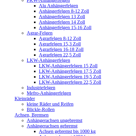
PKW-Anhängerfelgen
Alu Anhängerfelgen
Anhängerfelgen 8-12 Zoll
Anhängerfelgen 13 Zoll
Anhängerfelgen 14 Zoll
Anhängerfelgen 15-16 Zoll
Agrar-Felgen
Agrarfelgen 8-12 Zoll
Agrarfelgen 15,3 Zoll
Agrarfelgen 16-18 Zoll
Agrarfelgen 22,5 Zoll
LKW-Anhängerfelgen
LKW-Anhängerfelgen 15 Zoll
LKW-Anhängerfelgen 17,5 Zoll
LKW-Anhängerfelgen 19,5 Zoll
LKW-Anhängerfelgen 22,5 Zoll
Industriefelgen
Mefro-Anhängerfelgen
Kleinräder
kleine Räder und Reifen
Blickle-Rollen
Achsen, Bremsen
Anhängerachsen ungebremst
Anhängerachsen gebremst
Achsen gebremst bis 1000 kg