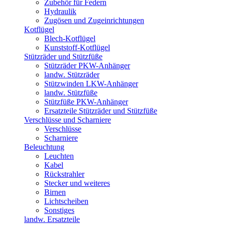
Zubehör für Federn
Hydraulik
Zugösen und Zugeinrichtungen
Kotflügel
Blech-Kotflügel
Kunststoff-Kotflügel
Stützräder und Stützfüße
Stützräder PKW-Anhänger
landw. Stützräder
Stützwinden LKW-Anhänger
landw. Stützfüße
Stützfüße PKW-Anhänger
Ersatzteile Stützräder und Stützfüße
Verschlüsse und Scharniere
Verschlüsse
Scharniere
Beleuchtung
Leuchten
Kabel
Rückstrahler
Stecker und weiteres
Birnen
Lichtscheiben
Sonstiges
landw. Ersatzteile