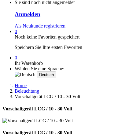
Sie sind noch nicht angemeldet
Anmelden
Als Neukunde registrieren
0
Noch keine Favoriten gespeichert
Speichern Sie Ihre ersten Favoriten
0
Ihr Warenkorb
Wählen Sie eine Sprache:
Deutsch
Home
Beleuchtung
Vorschaltgerät LCG / 10 - 30 Volt
Vorschaltgerät LCG / 10 - 30 Volt
Vorschaltgerät LCG / 10 - 30 Volt