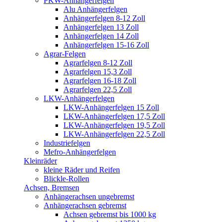
PKW-Anhängerfelgen
Alu Anhängerfelgen
Anhängerfelgen 8-12 Zoll
Anhängerfelgen 13 Zoll
Anhängerfelgen 14 Zoll
Anhängerfelgen 15-16 Zoll
Agrar-Felgen
Agrarfelgen 8-12 Zoll
Agrarfelgen 15,3 Zoll
Agrarfelgen 16-18 Zoll
Agrarfelgen 22,5 Zoll
LKW-Anhängerfelgen
LKW-Anhängerfelgen 15 Zoll
LKW-Anhängerfelgen 17,5 Zoll
LKW-Anhängerfelgen 19,5 Zoll
LKW-Anhängerfelgen 22,5 Zoll
Industriefelgen
Mefro-Anhängerfelgen
Kleinräder
kleine Räder und Reifen
Blickle-Rollen
Achsen, Bremsen
Anhängerachsen ungebremst
Anhängerachsen gebremst
Achsen gebremst bis 1000 kg