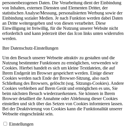
personenbezogenen Daten. Die Verarbeitung dient der Einbindung
von Inhalten, externen Diensten und Elementen Dritter, der
statistischen Analyse/Messung, personalisierten Werbung sowie der
Einbindung sozialer Medien. Je nach Funktion werden dabei Daten
an Dritte weitergegeben und von diesen verarbeitet. Diese
Einwilligung ist freiwillig, für die Nutzung unserer Website nicht
erforderlich und kann jederzeit über das Icon links unten widerrufen
werden.
Ihre Datenschutz-Einstellungen
Um den Besuch unserer Webseite attraktiv zu gestalten und die
Nutzung bestimmter Funktionen zu ermöglichen, verwenden wir
Cookies. Hierbei handelt es sich um kleine Textdateien, die auf
Ihrem Endgerät im Browser gespeichert werden. Einige dieser
Cookies werden nach Ende der Browser-Sitzung, also nach
Schließung des Browsers, gelöscht (sog. Sitzungs-Cookies). Andere
Cookies verbleiben auf Ihrem Gerät und ermöglichen es uns, Sie
beim nächsten Besuch wiederzuerkennen. Sie können in Ihrem
Browser detailliert die Annahme oder Ablehnung dieser Cookies
einstellen und sich über das Setzen von Cookies informieren lassen.
Bei der Deaktivierung von Cookies kann die Funktionalität unserer
Webseite eingeschränkt sein.
Einstellungen