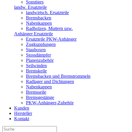
Sonstiges
landw. Ersatzteile
landwirtsch. Ersatzteile
Bremsbacken
Nabenkappen
Radbolzen, Muttern usw.
Anhänger Ersatzteile
Ersatzteile PKW-Anhänger
Zugkupplungen
Stauboxen
Stossdämpfer
Planenzubehör
Seilwinden
Bremskeile
Bremsbacken und Bremstrommeln
Radlager und Dichtungen
Nabenkappen
Bremsseile
Bremsgestänge
PKW-Anhänger-Zubehör
Kunden
Hersteller
Kontakt