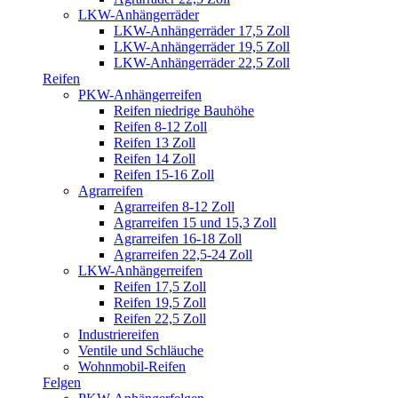
LKW-Anhängerräder
LKW-Anhängerräder 17,5 Zoll
LKW-Anhängerräder 19,5 Zoll
LKW-Anhängerräder 22,5 Zoll
Reifen
PKW-Anhängerreifen
Reifen niedrige Bauhöhe
Reifen 8-12 Zoll
Reifen 13 Zoll
Reifen 14 Zoll
Reifen 15-16 Zoll
Agrarreifen
Agrarreifen 8-12 Zoll
Agrarreifen 15 und 15,3 Zoll
Agrarreifen 16-18 Zoll
Agrarreifen 22,5-24 Zoll
LKW-Anhängerreifen
Reifen 17,5 Zoll
Reifen 19,5 Zoll
Reifen 22,5 Zoll
Industriereifen
Ventile und Schläuche
Wohnmobil-Reifen
Felgen