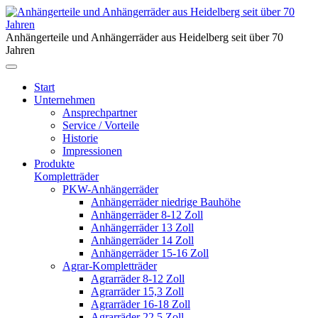
Anhängerteile und Anhängerräder aus Heidelberg seit über 70
Jahren
Start
Unternehmen
Ansprechpartner
Service / Vorteile
Historie
Impressionen
Produkte
Kompletträder
PKW-Anhängerräder
Anhängerräder niedrige Bauhöhe
Anhängerräder 8-12 Zoll
Anhängerräder 13 Zoll
Anhängerräder 14 Zoll
Anhängerräder 15-16 Zoll
Agrar-Kompletträder
Agrarräder 8-12 Zoll
Agrarräder 15,3 Zoll
Agrarräder 16-18 Zoll
Agrarräder 22,5 Zoll