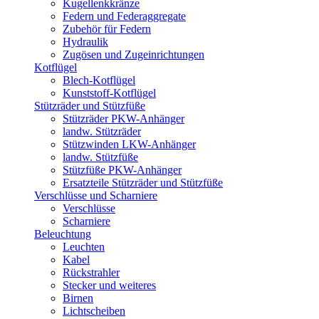
Kugellenkkränze
Federn und Federaggregate
Zubehör für Federn
Hydraulik
Zugösen und Zugeinrichtungen
Kotflügel
Blech-Kotflügel
Kunststoff-Kotflügel
Stützräder und Stützfüße
Stützräder PKW-Anhänger
landw. Stützräder
Stützwinden LKW-Anhänger
landw. Stützfüße
Stützfüße PKW-Anhänger
Ersatzteile Stützräder und Stützfüße
Verschlüsse und Scharniere
Verschlüsse
Scharniere
Beleuchtung
Leuchten
Kabel
Rückstrahler
Stecker und weiteres
Birnen
Lichtscheiben