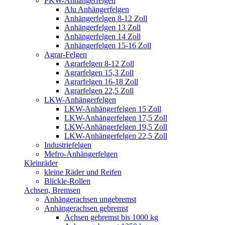
PKW-Anhängerfelgen
Alu Anhängerfelgen
Anhängerfelgen 8-12 Zoll
Anhängerfelgen 13 Zoll
Anhängerfelgen 14 Zoll
Anhängerfelgen 15-16 Zoll
Agrar-Felgen
Agrarfelgen 8-12 Zoll
Agrarfelgen 15,3 Zoll
Agrarfelgen 16-18 Zoll
Agrarfelgen 22,5 Zoll
LKW-Anhängerfelgen
LKW-Anhängerfelgen 15 Zoll
LKW-Anhängerfelgen 17,5 Zoll
LKW-Anhängerfelgen 19,5 Zoll
LKW-Anhängerfelgen 22,5 Zoll
Industriefelgen
Mefro-Anhängerfelgen
Kleinräder
kleine Räder und Reifen
Blickle-Rollen
Achsen, Bremsen
Anhängerachsen ungebremst
Anhängerachsen gebremst
Achsen gebremst bis 1000 kg