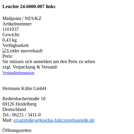
Leuchte 24-6000-007 links
Midipoint / NES/KZ
Artikelnummer:
1101037
Gewicht:
0,43 kg
Verfügbarkeit:
Preis:
Sie müssen sich anmelden um den Preis zu sehen
zzgl. Verpackung & Versand:
Versandinformation
Hermann Kühn GmbH
Redtenbacherstraße 10
69126 Heidelberg
Deutschland
Tel.: 06221 / 3411-0
Mail:
ersatzteile(at)kuehn-fahrzeugbauteile.de
Öffnungszeiten