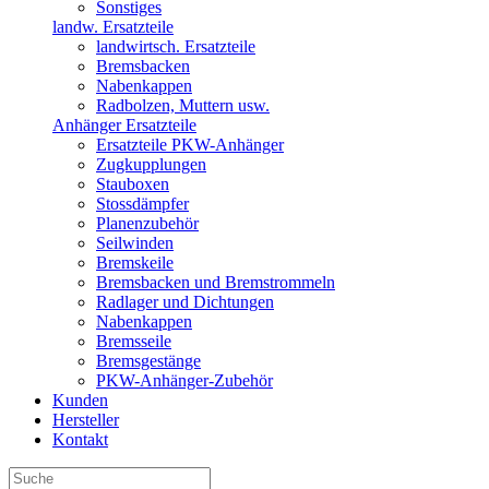
Sonstiges
landw. Ersatzteile
landwirtsch. Ersatzteile
Bremsbacken
Nabenkappen
Radbolzen, Muttern usw.
Anhänger Ersatzteile
Ersatzteile PKW-Anhänger
Zugkupplungen
Stauboxen
Stossdämpfer
Planenzubehör
Seilwinden
Bremskeile
Bremsbacken und Bremstrommeln
Radlager und Dichtungen
Nabenkappen
Bremsseile
Bremsgestänge
PKW-Anhänger-Zubehör
Kunden
Hersteller
Kontakt