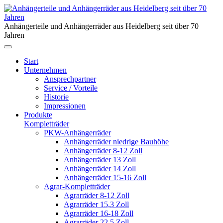
Anhängerteile und Anhängerräder aus Heidelberg seit über 70
Jahren
Start
Unternehmen
Ansprechpartner
Service / Vorteile
Historie
Impressionen
Produkte
Kompletträder
PKW-Anhängerräder
Anhängerräder niedrige Bauhöhe
Anhängerräder 8-12 Zoll
Anhängerräder 13 Zoll
Anhängerräder 14 Zoll
Anhängerräder 15-16 Zoll
Agrar-Kompletträder
Agrarräder 8-12 Zoll
Agrarräder 15,3 Zoll
Agrarräder 16-18 Zoll
Agrarräder 22,5 Zoll