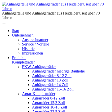
Anhängerteile und Anhängerräder aus Heidelberg seit über 70
Jahren
Start
Unternehmen
Ansprechpartner
Service / Vorteile
Historie
Impressionen
Produkte
Kompletträder
PKW-Anhängerräder
Anhängerräder niedrige Bauhöhe
Anhängerräder 8-12 Zoll
Anhängerräder 13 Zoll
Anhängerräder 14 Zoll
Anhängerräder 15-16 Zoll
Agrar-Kompletträder
Agrarräder 8-12 Zoll
Agrarräder 15,3 Zoll
Agrarräder 16-18 Zoll
Agrarräder 22,5 Zoll