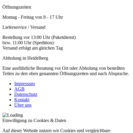
Öffnungszeiten
Montag - Freitag von 8 - 17 Uhr
Lieferservice / Versand
Bestellung vor 13:00 Uhr (Paketdienst)
bzw. 11:00 Uhr (Spedition):
Versand erfolgt am gleichen Tag
Abholung in Heidelberg
Eine ausführliche Beratung vor Ort oder Abholung von bestellten
Teilen zu den oben genannten Öffnungszeiten und nach Absprache.
Impressum
AGB
Datenschutz
Kontakt
Über uns
Einwilligung zu Cookies & Daten
Auf dieser Website nutzen wir Cookies und vergleichbare