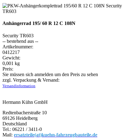
Anhängerrad 195/ 60 R 12 C 108N
Security TR603
-- bestehend aus --
Artikelnummer:
0412217
Gewicht:
0,001 kg
Preis:
Sie müssen sich anmelden um den Preis zu sehen
zzgl. Verpackung & Versand:
Versandinformation
Hermann Kühn GmbH
Redtenbacherstraße 10
69126 Heidelberg
Deutschland
Tel.: 06221 / 3411-0
Mail:
ersatzteile(at)kuehn-fahrzeugbauteile.de