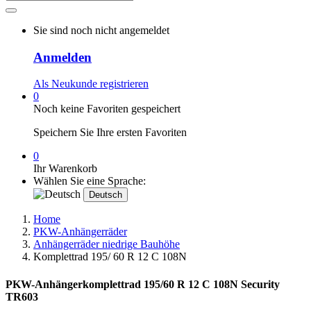
Sie sind noch nicht angemeldet
Anmelden
Als Neukunde registrieren
0
Noch keine Favoriten gespeichert
Speichern Sie Ihre ersten Favoriten
0
Ihr Warenkorb
Wählen Sie eine Sprache:
Deutsch
Home
PKW-Anhängerräder
Anhängerräder niedrige Bauhöhe
Komplettrad 195/ 60 R 12 C 108N
PKW-Anhängerkomplettrad 195/60 R 12 C 108N Security
TR603