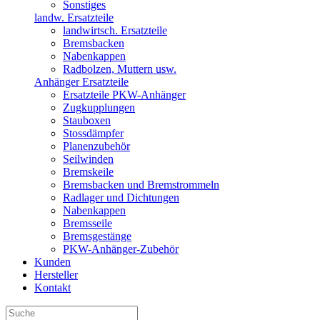
Sonstiges
landw. Ersatzteile
landwirtsch. Ersatzteile
Bremsbacken
Nabenkappen
Radbolzen, Muttern usw.
Anhänger Ersatzteile
Ersatzteile PKW-Anhänger
Zugkupplungen
Stauboxen
Stossdämpfer
Planenzubehör
Seilwinden
Bremskeile
Bremsbacken und Bremstrommeln
Radlager und Dichtungen
Nabenkappen
Bremsseile
Bremsgestänge
PKW-Anhänger-Zubehör
Kunden
Hersteller
Kontakt