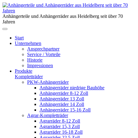
Anhängerteile und Anhängerräder aus Heidelberg seit über 70
Jahren
Start
Unternehmen
Ansprechpartner
Service / Vorteile
Historie
Impressionen
Produkte
Kompletträder
PKW-Anhängerräder
Anhängerräder niedrige Bauhöhe
Anhängerräder 8-12 Zoll
Anhängerräder 13 Zoll
Anhängerräder 14 Zoll
Anhängerräder 15-16 Zoll
Agrar-Kompletträder
Agrarräder 8-12 Zoll
Agrarräder 15,3 Zoll
Agrarräder 16-18 Zoll
Agrarräder 22,5 Zoll