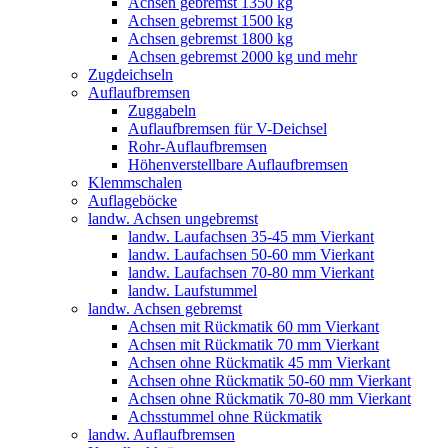
Achsen gebremst 1350 kg
Achsen gebremst 1500 kg
Achsen gebremst 1800 kg
Achsen gebremst 2000 kg und mehr
Zugdeichseln
Auflaufbremsen
Zuggabeln
Auflaufbremsen für V-Deichsel
Rohr-Auflaufbremsen
Höhenverstellbare Auflaufbremsen
Klemmschalen
Auflageböcke
landw. Achsen ungebremst
landw. Laufachsen 35-45 mm Vierkant
landw. Laufachsen 50-60 mm Vierkant
landw. Laufachsen 70-80 mm Vierkant
landw. Laufstummel
landw. Achsen gebremst
Achsen mit Rückmatik 60 mm Vierkant
Achsen mit Rückmatik 70 mm Vierkant
Achsen ohne Rückmatik 45 mm Vierkant
Achsen ohne Rückmatik 50-60 mm Vierkant
Achsen ohne Rückmatik 70-80 mm Vierkant
Achsstummel ohne Rückmatik
landw. Auflaufbremsen