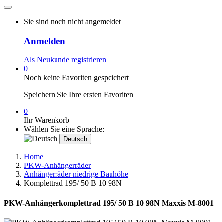
Sie sind noch nicht angemeldet
Anmelden
Als Neukunde registrieren
0
Noch keine Favoriten gespeichert
Speichern Sie Ihre ersten Favoriten
0
Ihr Warenkorb
Wählen Sie eine Sprache:
Deutsch
Home
PKW-Anhängerräder
Anhängerräder niedrige Bauhöhe
Komplettrad 195/ 50 B 10 98N
PKW-Anhängerkomplettrad 195/ 50 B 10 98N Maxxis M-8001