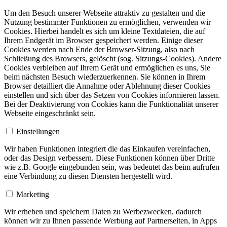
Um den Besuch unserer Webseite attraktiv zu gestalten und die
Nutzung bestimmter Funktionen zu ermöglichen, verwenden wir
Cookies. Hierbei handelt es sich um kleine Textdateien, die auf
Ihrem Endgerät im Browser gespeichert werden. Einige dieser
Cookies werden nach Ende der Browser-Sitzung, also nach
Schließung des Browsers, gelöscht (sog. Sitzungs-Cookies). Andere
Cookies verbleiben auf Ihrem Gerät und ermöglichen es uns, Sie
beim nächsten Besuch wiederzuerkennen. Sie können in Ihrem
Browser detailliert die Annahme oder Ablehnung dieser Cookies
einstellen und sich über das Setzen von Cookies informieren lassen.
Bei der Deaktivierung von Cookies kann die Funktionalität unserer
Webseite eingeschränkt sein.
Einstellungen
Wir haben Funktionen integriert die das Einkaufen vereinfachen,
oder das Design verbessern. Diese Funktionen können über Dritte
wie z.B. Google eingebunden sein, was bedeutet das beim aufrufen
eine Verbindung zu diesen Diensten hergestellt wird.
Marketing
Wir erheben und speichern Daten zu Werbezwecken, dadurch
können wir zu Ihnen passende Werbung auf Partnerseiten, in Apps