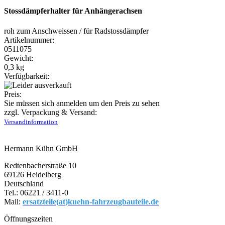
Stossdämpferhalter für Anhängerachsen
roh zum Anschweissen / für Radstossdämpfer
Artikelnummer:
0511075
Gewicht:
0,3 kg
Verfügbarkeit:
Preis:
Sie müssen sich anmelden um den Preis zu sehen
zzgl. Verpackung & Versand:
Versandinformation
Hermann Kühn GmbH
Redtenbacherstraße 10
69126 Heidelberg
Deutschland
Tel.: 06221 / 3411-0
Mail:
ersatzteile(at)kuehn-fahrzeugbauteile.de
Öffnungszeiten