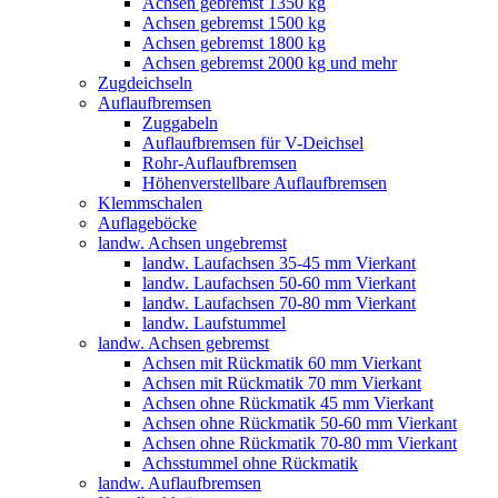
Achsen gebremst 1350 kg
Achsen gebremst 1500 kg
Achsen gebremst 1800 kg
Achsen gebremst 2000 kg und mehr
Zugdeichseln
Auflaufbremsen
Zuggabeln
Auflaufbremsen für V-Deichsel
Rohr-Auflaufbremsen
Höhenverstellbare Auflaufbremsen
Klemmschalen
Auflageböcke
landw. Achsen ungebremst
landw. Laufachsen 35-45 mm Vierkant
landw. Laufachsen 50-60 mm Vierkant
landw. Laufachsen 70-80 mm Vierkant
landw. Laufstummel
landw. Achsen gebremst
Achsen mit Rückmatik 60 mm Vierkant
Achsen mit Rückmatik 70 mm Vierkant
Achsen ohne Rückmatik 45 mm Vierkant
Achsen ohne Rückmatik 50-60 mm Vierkant
Achsen ohne Rückmatik 70-80 mm Vierkant
Achsstummel ohne Rückmatik
landw. Auflaufbremsen