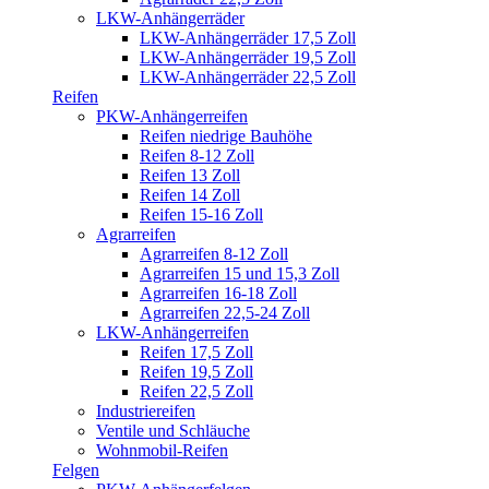
LKW-Anhängerräder
LKW-Anhängerräder 17,5 Zoll
LKW-Anhängerräder 19,5 Zoll
LKW-Anhängerräder 22,5 Zoll
Reifen
PKW-Anhängerreifen
Reifen niedrige Bauhöhe
Reifen 8-12 Zoll
Reifen 13 Zoll
Reifen 14 Zoll
Reifen 15-16 Zoll
Agrarreifen
Agrarreifen 8-12 Zoll
Agrarreifen 15 und 15,3 Zoll
Agrarreifen 16-18 Zoll
Agrarreifen 22,5-24 Zoll
LKW-Anhängerreifen
Reifen 17,5 Zoll
Reifen 19,5 Zoll
Reifen 22,5 Zoll
Industriereifen
Ventile und Schläuche
Wohnmobil-Reifen
Felgen