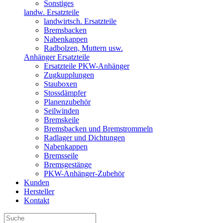
Sonstiges
landw. Ersatzteile
landwirtsch. Ersatzteile
Bremsbacken
Nabenkappen
Radbolzen, Muttern usw.
Anhänger Ersatzteile
Ersatzteile PKW-Anhänger
Zugkupplungen
Stauboxen
Stossdämpfer
Planenzubehör
Seilwinden
Bremskeile
Bremsbacken und Bremstrommeln
Radlager und Dichtungen
Nabenkappen
Bremsseile
Bremsgestänge
PKW-Anhänger-Zubehör
Kunden
Hersteller
Kontakt