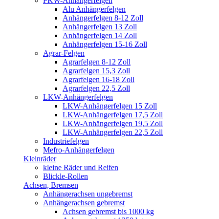
PKW-Anhängerfelgen
Alu Anhängerfelgen
Anhängerfelgen 8-12 Zoll
Anhängerfelgen 13 Zoll
Anhängerfelgen 14 Zoll
Anhängerfelgen 15-16 Zoll
Agrar-Felgen
Agrarfelgen 8-12 Zoll
Agrarfelgen 15,3 Zoll
Agrarfelgen 16-18 Zoll
Agrarfelgen 22,5 Zoll
LKW-Anhängerfelgen
LKW-Anhängerfelgen 15 Zoll
LKW-Anhängerfelgen 17,5 Zoll
LKW-Anhängerfelgen 19,5 Zoll
LKW-Anhängerfelgen 22,5 Zoll
Industriefelgen
Mefro-Anhängerfelgen
Kleinräder
kleine Räder und Reifen
Blickle-Rollen
Achsen, Bremsen
Anhängerachsen ungebremst
Anhängerachsen gebremst
Achsen gebremst bis 1000 kg