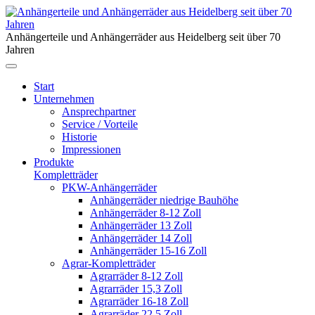
Anhängerteile und Anhängerräder aus Heidelberg seit über 70
Jahren
Start
Unternehmen
Ansprechpartner
Service / Vorteile
Historie
Impressionen
Produkte
Kompletträder
PKW-Anhängerräder
Anhängerräder niedrige Bauhöhe
Anhängerräder 8-12 Zoll
Anhängerräder 13 Zoll
Anhängerräder 14 Zoll
Anhängerräder 15-16 Zoll
Agrar-Kompletträder
Agrarräder 8-12 Zoll
Agrarräder 15,3 Zoll
Agrarräder 16-18 Zoll
Agrarräder 22,5 Zoll