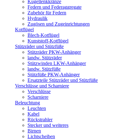
Kugellenkkränze
Federn und Federaggregate
Zubehör für Federn
Hydraulik
Zugösen und Zugeinrichtungen
Kotflügel
Blech-Kotflügel
Kunststoff-Kotflügel
Stützräder und Stützfüße
Stützräder PKW-Anhänger
landw. Stützräder
Stützwinden LKW-Anhänger
landw. Stützfüße
Stützfüße PKW-Anhänger
Ersatzteile Stützräder und Stützfüße
Verschlüsse und Scharniere
Verschlüsse
Scharniere
Beleuchtung
Leuchten
Kabel
Rückstrahler
Stecker und weiteres
Birnen
Lichtscheiben