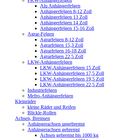
PKW-Anhängerfelgen
Alu Anhängerfelgen
Anhängerfelgen 8-12 Zoll
Anhängerfelgen 13 Zoll
Anhängerfelgen 14 Zoll
Anhängerfelgen 15-16 Zoll
Agrar-Felgen
Agrarfelgen 8-12 Zoll
Agrarfelgen 15,3 Zoll
Agrarfelgen 16-18 Zoll
Agrarfelgen 22,5 Zoll
LKW-Anhängerfelgen
LKW-Anhängerfelgen 15 Zoll
LKW-Anhängerfelgen 17,5 Zoll
LKW-Anhängerfelgen 19,5 Zoll
LKW-Anhängerfelgen 22,5 Zoll
Industriefelgen
Mefro-Anhängerfelgen
Kleinräder
kleine Räder und Reifen
Blickle-Rollen
Achsen, Bremsen
Anhängerachsen ungebremst
Anhängerachsen gebremst
Achsen gebremst bis 1000 kg