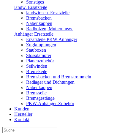
Sonstiges
landw. Ersatzteile
landwirtsch. Ersatzteile
Bremsbacken
Nabenkappen
Radbolzen, Muttern usw.
Anhänger Ersatzteile
Ersatzteile PKW-Anhänger
Zugkupplungen
Stauboxen
Stossdämpfer
Planenzubehör
Seilwinden
Bremskeile
Bremsbacken und Bremstrommeln
Radlager und Dichtungen
Nabenkappen
Bremsseile
Bremsgestänge
PKW-Anhänger-Zubehör
Kunden
Hersteller
Kontakt