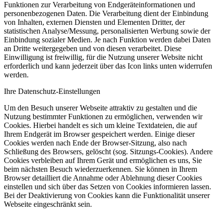
Funktionen zur Verarbeitung von Endgeräteinformationen und
personenbezogenen Daten. Die Verarbeitung dient der Einbindung
von Inhalten, externen Diensten und Elementen Dritter, der
statistischen Analyse/Messung, personalisierten Werbung sowie der
Einbindung sozialer Medien. Je nach Funktion werden dabei Daten
an Dritte weitergegeben und von diesen verarbeitet. Diese
Einwilligung ist freiwillig, für die Nutzung unserer Website nicht
erforderlich und kann jederzeit über das Icon links unten widerrufen
werden.
Ihre Datenschutz-Einstellungen
Um den Besuch unserer Webseite attraktiv zu gestalten und die
Nutzung bestimmter Funktionen zu ermöglichen, verwenden wir
Cookies. Hierbei handelt es sich um kleine Textdateien, die auf
Ihrem Endgerät im Browser gespeichert werden. Einige dieser
Cookies werden nach Ende der Browser-Sitzung, also nach
Schließung des Browsers, gelöscht (sog. Sitzungs-Cookies). Andere
Cookies verbleiben auf Ihrem Gerät und ermöglichen es uns, Sie
beim nächsten Besuch wiederzuerkennen. Sie können in Ihrem
Browser detailliert die Annahme oder Ablehnung dieser Cookies
einstellen und sich über das Setzen von Cookies informieren lassen.
Bei der Deaktivierung von Cookies kann die Funktionalität unserer
Webseite eingeschränkt sein.