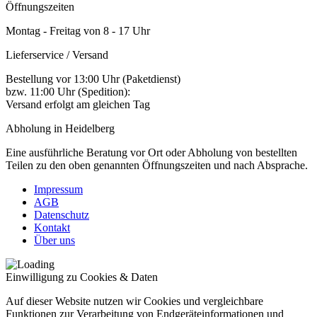
Öffnungszeiten
Montag - Freitag von 8 - 17 Uhr
Lieferservice / Versand
Bestellung vor 13:00 Uhr (Paketdienst)
bzw. 11:00 Uhr (Spedition):
Versand erfolgt am gleichen Tag
Abholung in Heidelberg
Eine ausführliche Beratung vor Ort oder Abholung von bestellten
Teilen zu den oben genannten Öffnungszeiten und nach Absprache.
Impressum
AGB
Datenschutz
Kontakt
Über uns
Einwilligung zu Cookies & Daten
Auf dieser Website nutzen wir Cookies und vergleichbare
Funktionen zur Verarbeitung von Endgeräteinformationen und