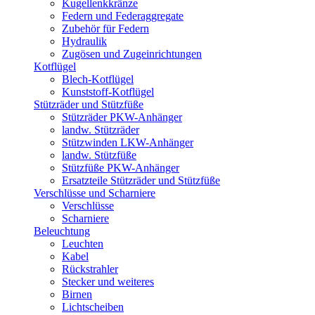
Kugellenkkränze
Federn und Federaggregate
Zubehör für Federn
Hydraulik
Zugösen und Zugeinrichtungen
Kotflügel
Blech-Kotflügel
Kunststoff-Kotflügel
Stützräder und Stützfüße
Stützräder PKW-Anhänger
landw. Stützräder
Stützwinden LKW-Anhänger
landw. Stützfüße
Stützfüße PKW-Anhänger
Ersatzteile Stützräder und Stützfüße
Verschlüsse und Scharniere
Verschlüsse
Scharniere
Beleuchtung
Leuchten
Kabel
Rückstrahler
Stecker und weiteres
Birnen
Lichtscheiben