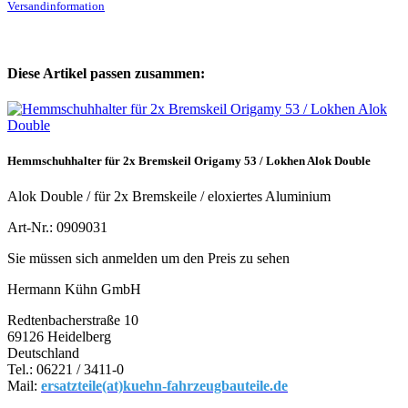
Versandinformation
Diese Artikel passen zusammen:
Hemmschuhhalter für 2x Bremskeil Origamy 53 / Lokhen Alok Double
Alok Double / für 2x Bremskeile / eloxiertes Aluminium
Art-Nr.: 0909031
Sie müssen sich anmelden um den Preis zu sehen
Hermann Kühn GmbH
Redtenbacherstraße 10
69126 Heidelberg
Deutschland
Tel.: 06221 / 3411-0
Mail:
ersatzteile(at)kuehn-fahrzeugbauteile.de