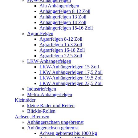
PKW-Anhängerfelgen
Alu Anhängerfelgen
Anhängerfelgen 8-12 Zoll
Anhängerfelgen 13 Zoll
Anhängerfelgen 14 Zoll
Anhängerfelgen 15-16 Zoll
Agrar-Felgen
Agrarfelgen 8-12 Zoll
Agrarfelgen 15,3 Zoll
Agrarfelgen 16-18 Zoll
Agrarfelgen 22,5 Zoll
LKW-Anhängerfelgen
LKW-Anhängerfelgen 15 Zoll
LKW-Anhängerfelgen 17,5 Zoll
LKW-Anhängerfelgen 19,5 Zoll
LKW-Anhängerfelgen 22,5 Zoll
Industriefelgen
Mefro-Anhängerfelgen
Kleinräder
kleine Räder und Reifen
Blickle-Rollen
Achsen, Bremsen
Anhängerachsen ungebremst
Anhängerachsen gebremst
Achsen gebremst bis 1000 kg