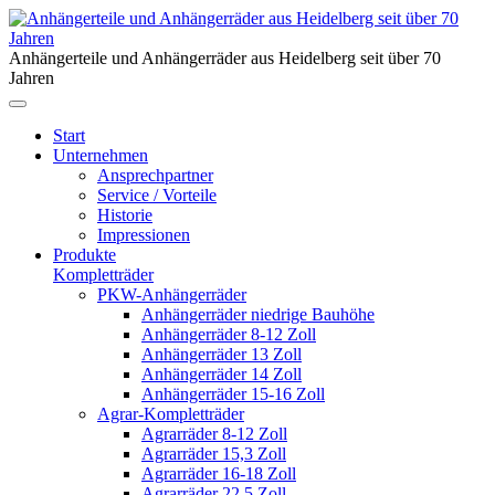
Anhängerteile und Anhängerräder aus Heidelberg seit über 70
Jahren
Start
Unternehmen
Ansprechpartner
Service / Vorteile
Historie
Impressionen
Produkte
Kompletträder
PKW-Anhängerräder
Anhängerräder niedrige Bauhöhe
Anhängerräder 8-12 Zoll
Anhängerräder 13 Zoll
Anhängerräder 14 Zoll
Anhängerräder 15-16 Zoll
Agrar-Kompletträder
Agrarräder 8-12 Zoll
Agrarräder 15,3 Zoll
Agrarräder 16-18 Zoll
Agrarräder 22,5 Zoll