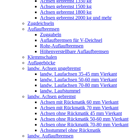
Achsen gebremst 1350 kg
Achsen gebremst 1500 kg
Achsen gebremst 1800 kg
Achsen gebremst 2000 kg und mehr
Zugdeichseln
Auflaufbremsen
Zuggabeln
Auflaufbremsen für V-Deichsel
Rohr-Auflaufbremsen
Höhenverstellbare Auflaufbremsen
Klemmschalen
Auflageböcke
landw. Achsen ungebremst
landw. Laufachsen 35-45 mm Vierkant
landw. Laufachsen 50-60 mm Vierkant
landw. Laufachsen 70-80 mm Vierkant
landw. Laufstummel
landw. Achsen gebremst
Achsen mit Rückmatik 60 mm Vierkant
Achsen mit Rückmatik 70 mm Vierkant
Achsen ohne Rückmatik 45 mm Vierkant
Achsen ohne Rückmatik 50-60 mm Vierkant
Achsen ohne Rückmatik 70-80 mm Vierkant
Achsstummel ohne Rückmatik
landw. Auflaufbremsen