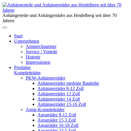
Anhängerteile und Anhängerräder aus Heidelberg seit über 70
Jahren
Start
Unternehmen
Ansprechpartner
Service / Vorteile
Historie
Impressionen
Produkte
Kompletträder
PKW-Anhängerräder
Anhängerräder niedrige Bauhöhe
Anhängerräder 8-12 Zoll
Anhängerräder 13 Zoll
Anhängerräder 14 Zoll
Anhängerräder 15-16 Zoll
Agrar-Kompletträder
Agrarräder 8-12 Zoll
Agrarräder 15,3 Zoll
Agrarräder 16-18 Zoll
Agrarräder 22,5 Zoll