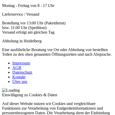
Montag - Freitag von 8 - 17 Uhr
Lieferservice / Versand
Bestellung vor 13:00 Uhr (Paketdienst)
bzw. 11:00 Uhr (Spedition):
Versand erfolgt am gleichen Tag
Abholung in Heidelberg
Eine ausführliche Beratung vor Ort oder Abholung von bestellten
Teilen zu den oben genannten Öffnungszeiten und nach Absprache.
Impressum
AGB
Datenschutz
Kontakt
Über uns
Einwilligung zu Cookies & Daten
Auf dieser Website nutzen wir Cookies und vergleichbare
Funktionen zur Verarbeitung von Endgeräteinformationen und
personenbezogenen Daten. Die Verarbeitung dient der Einbindung