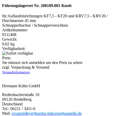
Führungslagerset Nr. 208189.001 Knott
für Auflaufeinrichtungen KF7,5 - KF20 und KRV7,5 - KRV20 /
Durchmesser 45 mm
Schnapperbuchse / Schnapperverschluss
Artikelnummer:
0511408
Gewicht:
0,02 kg
Verfügbarkeit:
Preis:
Sie müssen sich anmelden um den Preis zu sehen
zzgl. Verpackung & Versand:
Versandinformation
Hermann Kühn GmbH
Redtenbacherstraße 10
69126 Heidelberg
Deutschland
Tel.: 06221 / 3411-0
Mail:
ersatzteile(at)kuehn-fahrzeugbauteile.de