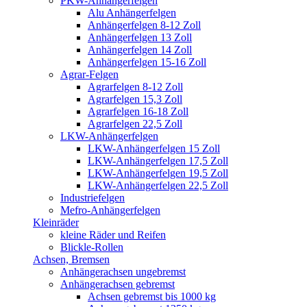
PKW-Anhängerfelgen
Alu Anhängerfelgen
Anhängerfelgen 8-12 Zoll
Anhängerfelgen 13 Zoll
Anhängerfelgen 14 Zoll
Anhängerfelgen 15-16 Zoll
Agrar-Felgen
Agrarfelgen 8-12 Zoll
Agrarfelgen 15,3 Zoll
Agrarfelgen 16-18 Zoll
Agrarfelgen 22,5 Zoll
LKW-Anhängerfelgen
LKW-Anhängerfelgen 15 Zoll
LKW-Anhängerfelgen 17,5 Zoll
LKW-Anhängerfelgen 19,5 Zoll
LKW-Anhängerfelgen 22,5 Zoll
Industriefelgen
Mefro-Anhängerfelgen
Kleinräder
kleine Räder und Reifen
Blickle-Rollen
Achsen, Bremsen
Anhängerachsen ungebremst
Anhängerachsen gebremst
Achsen gebremst bis 1000 kg