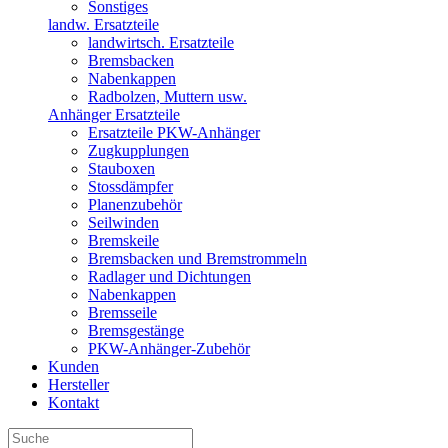
Sonstiges
landw. Ersatzteile
landwirtsch. Ersatzteile
Bremsbacken
Nabenkappen
Radbolzen, Muttern usw.
Anhänger Ersatzteile
Ersatzteile PKW-Anhänger
Zugkupplungen
Stauboxen
Stossdämpfer
Planenzubehör
Seilwinden
Bremskeile
Bremsbacken und Bremstrommeln
Radlager und Dichtungen
Nabenkappen
Bremsseile
Bremsgestänge
PKW-Anhänger-Zubehör
Kunden
Hersteller
Kontakt