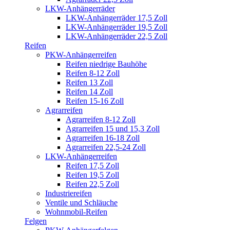
LKW-Anhängerräder
LKW-Anhängerräder 17,5 Zoll
LKW-Anhängerräder 19,5 Zoll
LKW-Anhängerräder 22,5 Zoll
Reifen
PKW-Anhängerreifen
Reifen niedrige Bauhöhe
Reifen 8-12 Zoll
Reifen 13 Zoll
Reifen 14 Zoll
Reifen 15-16 Zoll
Agrarreifen
Agrarreifen 8-12 Zoll
Agrarreifen 15 und 15,3 Zoll
Agrarreifen 16-18 Zoll
Agrarreifen 22,5-24 Zoll
LKW-Anhängerreifen
Reifen 17,5 Zoll
Reifen 19,5 Zoll
Reifen 22,5 Zoll
Industriereifen
Ventile und Schläuche
Wohnmobil-Reifen
Felgen