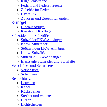
Kugellenkkränze
Federn und Federaggregate
Zubehör für Federn
Hydraulik
Zugösen und Zugeinrichtungen
Kotflügel
Blech-Kotflügel
Kunststoff-Kotflügel
Stützräder und Stützfüße
Stützräder PKW-Anhänger
landw. Stützräder
Stützwinden LKW-Anhänger
landw. Stützfüße
Stützfüße PKW-Anhänger
Ersatzteile Stützräder und Stützfüße
Verschlüsse und Scharniere
Verschlüsse
Scharniere
Beleuchtung
Leuchten
Kabel
Rückstrahler
Stecker und weiteres
Birnen
Lichtscheiben