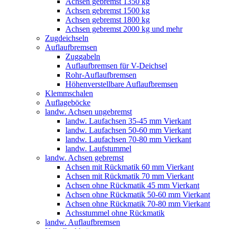
Achsen gebremst 1350 kg
Achsen gebremst 1500 kg
Achsen gebremst 1800 kg
Achsen gebremst 2000 kg und mehr
Zugdeichseln
Auflaufbremsen
Zuggabeln
Auflaufbremsen für V-Deichsel
Rohr-Auflaufbremsen
Höhenverstellbare Auflaufbremsen
Klemmschalen
Auflageböcke
landw. Achsen ungebremst
landw. Laufachsen 35-45 mm Vierkant
landw. Laufachsen 50-60 mm Vierkant
landw. Laufachsen 70-80 mm Vierkant
landw. Laufstummel
landw. Achsen gebremst
Achsen mit Rückmatik 60 mm Vierkant
Achsen mit Rückmatik 70 mm Vierkant
Achsen ohne Rückmatik 45 mm Vierkant
Achsen ohne Rückmatik 50-60 mm Vierkant
Achsen ohne Rückmatik 70-80 mm Vierkant
Achsstummel ohne Rückmatik
landw. Auflaufbremsen