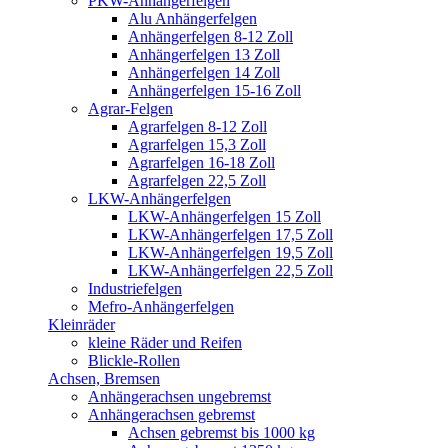
PKW-Anhängerfelgen
Alu Anhängerfelgen
Anhängerfelgen 8-12 Zoll
Anhängerfelgen 13 Zoll
Anhängerfelgen 14 Zoll
Anhängerfelgen 15-16 Zoll
Agrar-Felgen
Agrarfelgen 8-12 Zoll
Agrarfelgen 15,3 Zoll
Agrarfelgen 16-18 Zoll
Agrarfelgen 22,5 Zoll
LKW-Anhängerfelgen
LKW-Anhängerfelgen 15 Zoll
LKW-Anhängerfelgen 17,5 Zoll
LKW-Anhängerfelgen 19,5 Zoll
LKW-Anhängerfelgen 22,5 Zoll
Industriefelgen
Mefro-Anhängerfelgen
Kleinräder
kleine Räder und Reifen
Blickle-Rollen
Achsen, Bremsen
Anhängerachsen ungebremst
Anhängerachsen gebremst
Achsen gebremst bis 1000 kg