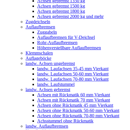
Achsen gebremst 1350 kg
Achsen gebremst 1500 kg
Achsen gebremst 1800 kg
Achsen gebremst 2000 kg und mehr
Zugdeichseln
Auflaufbremsen
Zuggabeln
Auflaufbremsen für V-Deichsel
Rohr-Auflaufbremsen
Höhenverstellbare Auflaufbremsen
Klemmschalen
Auflageböcke
landw. Achsen ungebremst
landw. Laufachsen 35-45 mm Vierkant
landw. Laufachsen 50-60 mm Vierkant
landw. Laufachsen 70-80 mm Vierkant
landw. Laufstummel
landw. Achsen gebremst
Achsen mit Rückmatik 60 mm Vierkant
Achsen mit Rückmatik 70 mm Vierkant
Achsen ohne Rückmatik 45 mm Vierkant
Achsen ohne Rückmatik 50-60 mm Vierkant
Achsen ohne Rückmatik 70-80 mm Vierkant
Achsstummel ohne Rückmatik
landw. Auflaufbremsen