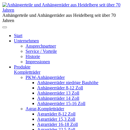
Anhängerteile und Anhängerräder aus Heidelberg seit über 70
Jahren
Start
Unternehmen
Ansprechpartner
Service / Vorteile
Historie
Impressionen
Produkte
Kompletträder
PKW-Anhängerräder
Anhängerräder niedrige Bauhöhe
Anhängerräder 8-12 Zoll
Anhängerräder 13 Zoll
Anhängerräder 14 Zoll
Anhängerräder 15-16 Zoll
Agrar-Kompletträder
Agrarräder 8-12 Zoll
Agrarräder 15,3 Zoll
Agrarräder 16-18 Zoll
Agrarräder 22,5 Zoll