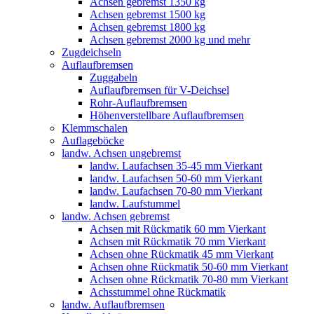
Achsen gebremst 1350 kg
Achsen gebremst 1500 kg
Achsen gebremst 1800 kg
Achsen gebremst 2000 kg und mehr
Zugdeichseln
Auflaufbremsen
Zuggabeln
Auflaufbremsen für V-Deichsel
Rohr-Auflaufbremsen
Höhenverstellbare Auflaufbremsen
Klemmschalen
Auflageböcke
landw. Achsen ungebremst
landw. Laufachsen 35-45 mm Vierkant
landw. Laufachsen 50-60 mm Vierkant
landw. Laufachsen 70-80 mm Vierkant
landw. Laufstummel
landw. Achsen gebremst
Achsen mit Rückmatik 60 mm Vierkant
Achsen mit Rückmatik 70 mm Vierkant
Achsen ohne Rückmatik 45 mm Vierkant
Achsen ohne Rückmatik 50-60 mm Vierkant
Achsen ohne Rückmatik 70-80 mm Vierkant
Achsstummel ohne Rückmatik
landw. Auflaufbremsen