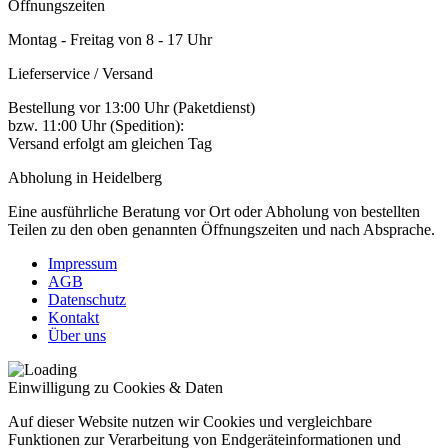
Öffnungszeiten
Montag - Freitag von 8 - 17 Uhr
Lieferservice / Versand
Bestellung vor 13:00 Uhr (Paketdienst)
bzw. 11:00 Uhr (Spedition):
Versand erfolgt am gleichen Tag
Abholung in Heidelberg
Eine ausführliche Beratung vor Ort oder Abholung von bestellten
Teilen zu den oben genannten Öffnungszeiten und nach Absprache.
Impressum
AGB
Datenschutz
Kontakt
Über uns
Einwilligung zu Cookies & Daten
Auf dieser Website nutzen wir Cookies und vergleichbare
Funktionen zur Verarbeitung von Endgeräteinformationen und