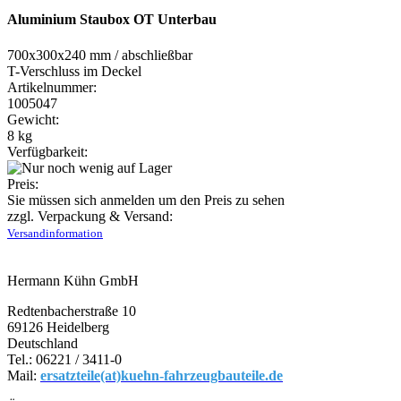
Aluminium Staubox OT Unterbau
700x300x240 mm / abschließbar
T-Verschluss im Deckel
Artikelnummer:
1005047
Gewicht:
8 kg
Verfügbarkeit:
Preis:
Sie müssen sich anmelden um den Preis zu sehen
zzgl. Verpackung & Versand:
Versandinformation
Hermann Kühn GmbH
Redtenbacherstraße 10
69126 Heidelberg
Deutschland
Tel.: 06221 / 3411-0
Mail:
ersatzteile(at)kuehn-fahrzeugbauteile.de