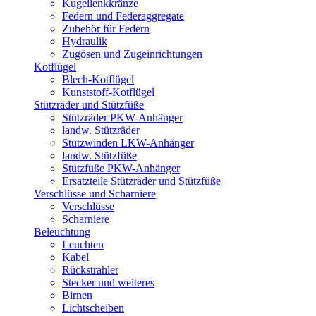
Kugellenkkränze
Federn und Federaggregate
Zubehör für Federn
Hydraulik
Zugösen und Zugeinrichtungen
Kotflügel
Blech-Kotflügel
Kunststoff-Kotflügel
Stützräder und Stützfüße
Stützräder PKW-Anhänger
landw. Stützräder
Stützwinden LKW-Anhänger
landw. Stützfüße
Stützfüße PKW-Anhänger
Ersatzteile Stützräder und Stützfüße
Verschlüsse und Scharniere
Verschlüsse
Scharniere
Beleuchtung
Leuchten
Kabel
Rückstrahler
Stecker und weiteres
Birnen
Lichtscheiben