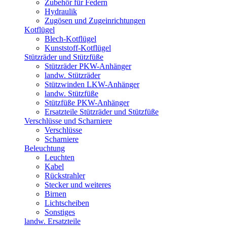
Zubehör für Federn
Hydraulik
Zugösen und Zugeinrichtungen
Kotflügel
Blech-Kotflügel
Kunststoff-Kotflügel
Stützräder und Stützfüße
Stützräder PKW-Anhänger
landw. Stützräder
Stützwinden LKW-Anhänger
landw. Stützfüße
Stützfüße PKW-Anhänger
Ersatzteile Stützräder und Stützfüße
Verschlüsse und Scharniere
Verschlüsse
Scharniere
Beleuchtung
Leuchten
Kabel
Rückstrahler
Stecker und weiteres
Birnen
Lichtscheiben
Sonstiges
landw. Ersatzteile