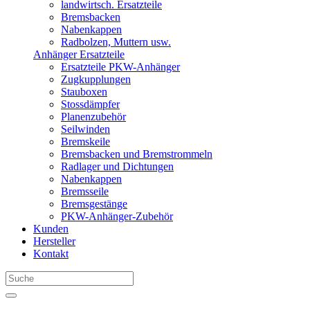
landwirtsch. Ersatzteile
Bremsbacken
Nabenkappen
Radbolzen, Muttern usw.
Anhänger Ersatzteile
Ersatzteile PKW-Anhänger
Zugkupplungen
Stauboxen
Stossdämpfer
Planenzubehör
Seilwinden
Bremskeile
Bremsbacken und Bremstrommeln
Radlager und Dichtungen
Nabenkappen
Bremsseile
Bremsgestänge
PKW-Anhänger-Zubehör
Kunden
Hersteller
Kontakt