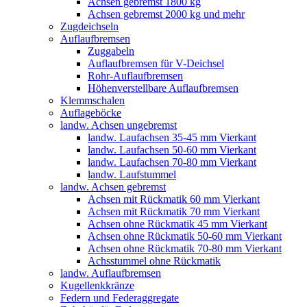
Achsen gebremst 1800 kg
Achsen gebremst 2000 kg und mehr
Zugdeichseln
Auflaufbremsen
Zuggabeln
Auflaufbremsen für V-Deichsel
Rohr-Auflaufbremsen
Höhenverstellbare Auflaufbremsen
Klemmschalen
Auflageböcke
landw. Achsen ungebremst
landw. Laufachsen 35-45 mm Vierkant
landw. Laufachsen 50-60 mm Vierkant
landw. Laufachsen 70-80 mm Vierkant
landw. Laufstummel
landw. Achsen gebremst
Achsen mit Rückmatik 60 mm Vierkant
Achsen mit Rückmatik 70 mm Vierkant
Achsen ohne Rückmatik 45 mm Vierkant
Achsen ohne Rückmatik 50-60 mm Vierkant
Achsen ohne Rückmatik 70-80 mm Vierkant
Achsstummel ohne Rückmatik
landw. Auflaufbremsen
Kugellenkkränze
Federn und Federaggregate