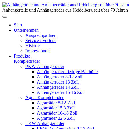
Anhängerteile und Anhängerräder aus Heidelberg seit über 70 Jahren
Start
Unternehmen
Ansprechpartner
Service / Vorteile
Historie
Impressionen
Produkte
Kompletträder
PKW-Anhängerräder
Anhängerräder niedrige Bauhöhe
Anhängerräder 8-12 Zoll
Anhängerräder 13 Zoll
Anhängerräder 14 Zoll
Anhängerräder 15-16 Zoll
Agrar-Kompletträder
Agrarräder 8-12 Zoll
Agrarräder 15,3 Zoll
Agrarräder 16-18 Zoll
Agrarräder 22,5 Zoll
LKW-Anhängerräder
LKW-Anhängerräder 17,5 Zoll