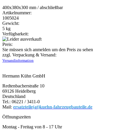
400x380x300 mm / abschließbar
Artikelnummer:
1005024
Gewicht:
5 kg
Verfügbarkeit:
Preis:
Sie müssen sich anmelden um den Preis zu sehen
zzgl. Verpackung & Versand:
Versandinformation
Hermann Kühn GmbH
Redtenbacherstraße 10
69126 Heidelberg
Deutschland
Tel.: 06221 / 3411-0
Mail:
ersatzteile(at)kuehn-fahrzeugbauteile.de
Öffnungszeiten
Montag - Freitag von 8 - 17 Uhr