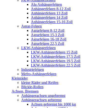
PKW-Anhängerfelgen
Alu Anhängerfelgen
Anhängerfelgen 8-12 Zoll
Anhängerfelgen 13 Zoll
Anhängerfelgen 14 Zoll
Anhängerfelgen 15-16 Zoll
Agrar-Felgen
Agrarfelgen 8-12 Zoll
Agrarfelgen 15,3 Zoll
Agrarfelgen 16-18 Zoll
Agrarfelgen 22,5 Zoll
LKW-Anhängerfelgen
LKW-Anhängerfelgen 15 Zoll
LKW-Anhängerfelgen 17,5 Zoll
LKW-Anhängerfelgen 19,5 Zoll
LKW-Anhängerfelgen 22,5 Zoll
Industriefelgen
Mefro-Anhängerfelgen
Kleinräder
kleine Räder und Reifen
Blickle-Rollen
Achsen, Bremsen
Anhängerachsen ungebremst
Anhängerachsen gebremst
Achsen gebremst bis 1000 kg