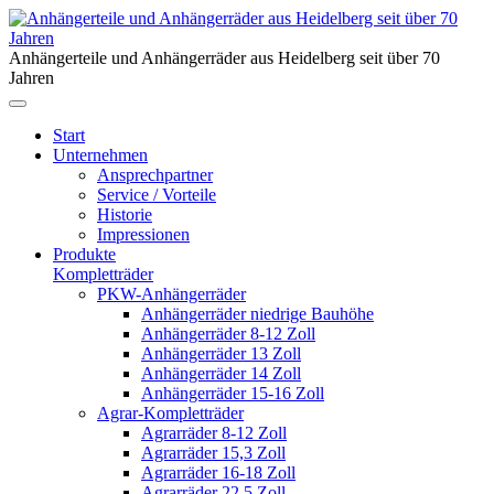
Anhängerteile und Anhängerräder aus Heidelberg seit über 70
Jahren
Start
Unternehmen
Ansprechpartner
Service / Vorteile
Historie
Impressionen
Produkte
Kompletträder
PKW-Anhängerräder
Anhängerräder niedrige Bauhöhe
Anhängerräder 8-12 Zoll
Anhängerräder 13 Zoll
Anhängerräder 14 Zoll
Anhängerräder 15-16 Zoll
Agrar-Kompletträder
Agrarräder 8-12 Zoll
Agrarräder 15,3 Zoll
Agrarräder 16-18 Zoll
Agrarräder 22,5 Zoll