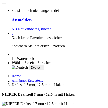
Sie sind noch nicht angemeldet
Anmelden
Als Neukunde registrieren
0
Noch keine Favoriten gespeichert
Speichern Sie Ihre ersten Favoriten
0
Ihr Warenkorb
Wählen Sie eine Sprache:
Deutsch
Home
Anhänger Ersatzteile
Drahtseil 7 mm, 12,5 m mit Haken
NIEPER Drahtseil 7 mm / 12,5 m mit Haken