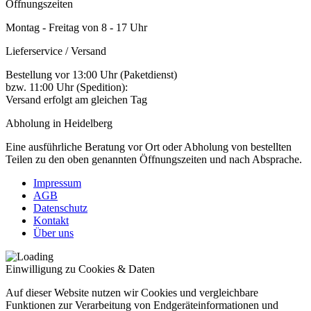
Öffnungszeiten
Montag - Freitag von 8 - 17 Uhr
Lieferservice / Versand
Bestellung vor 13:00 Uhr (Paketdienst)
bzw. 11:00 Uhr (Spedition):
Versand erfolgt am gleichen Tag
Abholung in Heidelberg
Eine ausführliche Beratung vor Ort oder Abholung von bestellten
Teilen zu den oben genannten Öffnungszeiten und nach Absprache.
Impressum
AGB
Datenschutz
Kontakt
Über uns
Einwilligung zu Cookies & Daten
Auf dieser Website nutzen wir Cookies und vergleichbare
Funktionen zur Verarbeitung von Endgeräteinformationen und