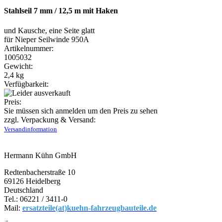
Stahlseil 7 mm / 12,5 m mit Haken
und Kausche, eine Seite glatt
für Nieper Seilwinde 950A
Artikelnummer:
1005032
Gewicht:
2,4 kg
Verfügbarkeit:
Preis:
Sie müssen sich anmelden um den Preis zu sehen
zzgl. Verpackung & Versand:
Versandinformation
Hermann Kühn GmbH
Redtenbacherstraße 10
69126 Heidelberg
Deutschland
Tel.: 06221 / 3411-0
Mail:
ersatzteile(at)kuehn-fahrzeugbauteile.de