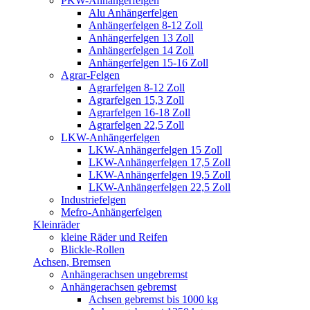
PKW-Anhängerfelgen
Alu Anhängerfelgen
Anhängerfelgen 8-12 Zoll
Anhängerfelgen 13 Zoll
Anhängerfelgen 14 Zoll
Anhängerfelgen 15-16 Zoll
Agrar-Felgen
Agrarfelgen 8-12 Zoll
Agrarfelgen 15,3 Zoll
Agrarfelgen 16-18 Zoll
Agrarfelgen 22,5 Zoll
LKW-Anhängerfelgen
LKW-Anhängerfelgen 15 Zoll
LKW-Anhängerfelgen 17,5 Zoll
LKW-Anhängerfelgen 19,5 Zoll
LKW-Anhängerfelgen 22,5 Zoll
Industriefelgen
Mefro-Anhängerfelgen
Kleinräder
kleine Räder und Reifen
Blickle-Rollen
Achsen, Bremsen
Anhängerachsen ungebremst
Anhängerachsen gebremst
Achsen gebremst bis 1000 kg