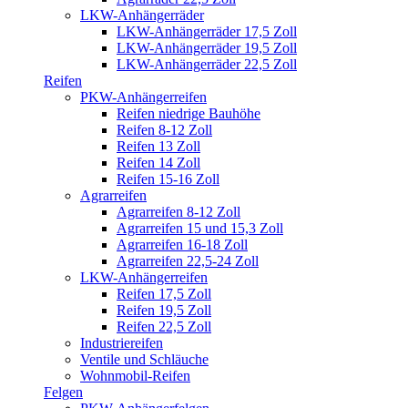
LKW-Anhängerräder
LKW-Anhängerräder 17,5 Zoll
LKW-Anhängerräder 19,5 Zoll
LKW-Anhängerräder 22,5 Zoll
Reifen
PKW-Anhängerreifen
Reifen niedrige Bauhöhe
Reifen 8-12 Zoll
Reifen 13 Zoll
Reifen 14 Zoll
Reifen 15-16 Zoll
Agrarreifen
Agrarreifen 8-12 Zoll
Agrarreifen 15 und 15,3 Zoll
Agrarreifen 16-18 Zoll
Agrarreifen 22,5-24 Zoll
LKW-Anhängerreifen
Reifen 17,5 Zoll
Reifen 19,5 Zoll
Reifen 22,5 Zoll
Industriereifen
Ventile und Schläuche
Wohnmobil-Reifen
Felgen