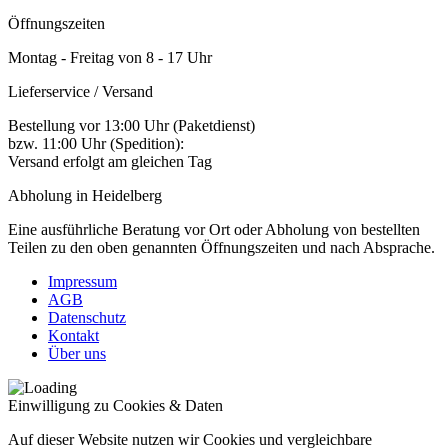
Öffnungszeiten
Montag - Freitag von 8 - 17 Uhr
Lieferservice / Versand
Bestellung vor 13:00 Uhr (Paketdienst)
bzw. 11:00 Uhr (Spedition):
Versand erfolgt am gleichen Tag
Abholung in Heidelberg
Eine ausführliche Beratung vor Ort oder Abholung von bestellten
Teilen zu den oben genannten Öffnungszeiten und nach Absprache.
Impressum
AGB
Datenschutz
Kontakt
Über uns
Einwilligung zu Cookies & Daten
Auf dieser Website nutzen wir Cookies und vergleichbare