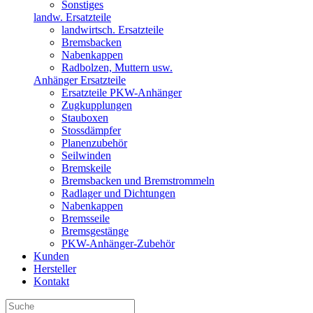
Sonstiges
landw. Ersatzteile
landwirtsch. Ersatzteile
Bremsbacken
Nabenkappen
Radbolzen, Muttern usw.
Anhänger Ersatzteile
Ersatzteile PKW-Anhänger
Zugkupplungen
Stauboxen
Stossdämpfer
Planenzubehör
Seilwinden
Bremskeile
Bremsbacken und Bremstrommeln
Radlager und Dichtungen
Nabenkappen
Bremsseile
Bremsgestänge
PKW-Anhänger-Zubehör
Kunden
Hersteller
Kontakt