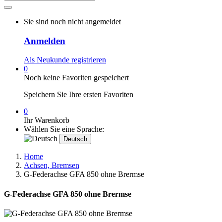
Sie sind noch nicht angemeldet
Anmelden
Als Neukunde registrieren
0
Noch keine Favoriten gespeichert
Speichern Sie Ihre ersten Favoriten
0
Ihr Warenkorb
Wählen Sie eine Sprache:
Deutsch
Home
Achsen, Bremsen
G-Federachse GFA 850 ohne Brermse
G-Federachse GFA 850 ohne Brermse