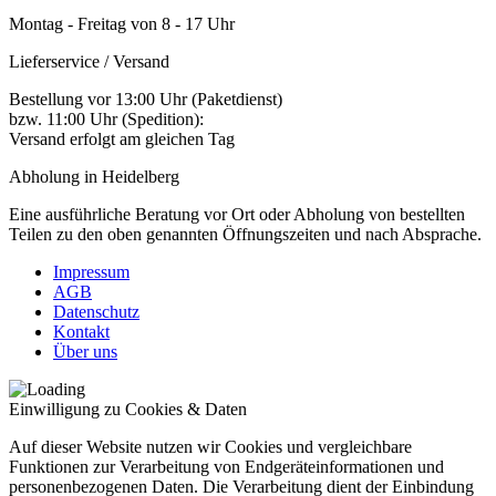
Montag - Freitag von 8 - 17 Uhr
Lieferservice / Versand
Bestellung vor 13:00 Uhr (Paketdienst)
bzw. 11:00 Uhr (Spedition):
Versand erfolgt am gleichen Tag
Abholung in Heidelberg
Eine ausführliche Beratung vor Ort oder Abholung von bestellten
Teilen zu den oben genannten Öffnungszeiten und nach Absprache.
Impressum
AGB
Datenschutz
Kontakt
Über uns
Einwilligung zu Cookies & Daten
Auf dieser Website nutzen wir Cookies und vergleichbare
Funktionen zur Verarbeitung von Endgeräteinformationen und
personenbezogenen Daten. Die Verarbeitung dient der Einbindung