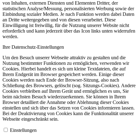
von Inhalten, externen Diensten und Elementen Dritter, der
statistischen Analyse/Messung, personalisierten Werbung sowie der
Einbindung sozialer Medien. Je nach Funktion werden dabei Daten
an Dritte weitergegeben und von diesen verarbeitet. Diese
Einwilligung ist freiwillig, für die Nutzung unserer Website nicht
erforderlich und kann jederzeit über das Icon links unten widerrufen
werden.
Ihre Datenschutz-Einstellungen
Um den Besuch unserer Webseite attraktiv zu gestalten und die
Nutzung bestimmter Funktionen zu ermöglichen, verwenden wir
Cookies. Hierbei handelt es sich um kleine Textdateien, die auf
Ihrem Endgerät im Browser gespeichert werden. Einige dieser
Cookies werden nach Ende der Browser-Sitzung, also nach
Schließung des Browsers, gelöscht (sog. Sitzungs-Cookies). Andere
Cookies verbleiben auf Ihrem Gerät und ermöglichen es uns, Sie
beim nächsten Besuch wiederzuerkennen. Sie können in Ihrem
Browser detailliert die Annahme oder Ablehnung dieser Cookies
einstellen und sich über das Setzen von Cookies informieren lassen.
Bei der Deaktivierung von Cookies kann die Funktionalität unserer
Webseite eingeschränkt sein.
Einstellungen