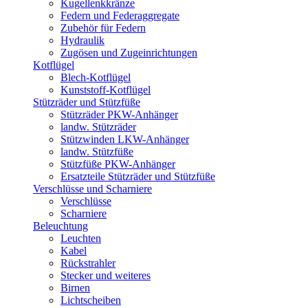
Kugellenkkränze
Federn und Federaggregate
Zubehör für Federn
Hydraulik
Zugösen und Zugeinrichtungen
Kotflügel
Blech-Kotflügel
Kunststoff-Kotflügel
Stützräder und Stützfüße
Stützräder PKW-Anhänger
landw. Stützräder
Stützwinden LKW-Anhänger
landw. Stützfüße
Stützfüße PKW-Anhänger
Ersatzteile Stützräder und Stützfüße
Verschlüsse und Scharniere
Verschlüsse
Scharniere
Beleuchtung
Leuchten
Kabel
Rückstrahler
Stecker und weiteres
Birnen
Lichtscheiben