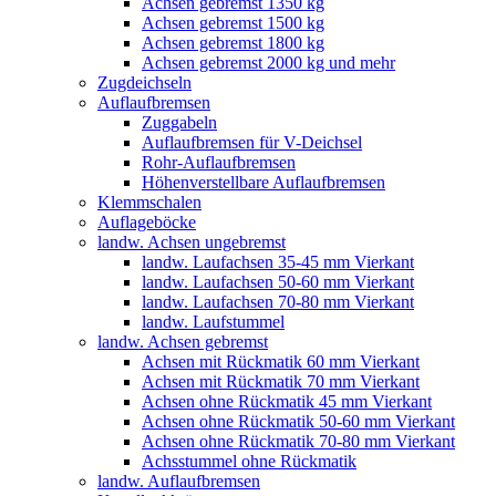
Achsen gebremst 1350 kg
Achsen gebremst 1500 kg
Achsen gebremst 1800 kg
Achsen gebremst 2000 kg und mehr
Zugdeichseln
Auflaufbremsen
Zuggabeln
Auflaufbremsen für V-Deichsel
Rohr-Auflaufbremsen
Höhenverstellbare Auflaufbremsen
Klemmschalen
Auflageböcke
landw. Achsen ungebremst
landw. Laufachsen 35-45 mm Vierkant
landw. Laufachsen 50-60 mm Vierkant
landw. Laufachsen 70-80 mm Vierkant
landw. Laufstummel
landw. Achsen gebremst
Achsen mit Rückmatik 60 mm Vierkant
Achsen mit Rückmatik 70 mm Vierkant
Achsen ohne Rückmatik 45 mm Vierkant
Achsen ohne Rückmatik 50-60 mm Vierkant
Achsen ohne Rückmatik 70-80 mm Vierkant
Achsstummel ohne Rückmatik
landw. Auflaufbremsen