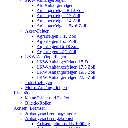
PKW-Anhängerfelgen
Alu Anhängerfelgen
Anhängerfelgen 8-12 Zoll
Anhängerfelgen 13 Zoll
Anhängerfelgen 14 Zoll
Anhängerfelgen 15-16 Zoll
Agrar-Felgen
Agrarfelgen 8-12 Zoll
Agrarfelgen 15,3 Zoll
Agrarfelgen 16-18 Zoll
Agrarfelgen 22,5 Zoll
LKW-Anhängerfelgen
LKW-Anhängerfelgen 15 Zoll
LKW-Anhängerfelgen 17,5 Zoll
LKW-Anhängerfelgen 19,5 Zoll
LKW-Anhängerfelgen 22,5 Zoll
Industriefelgen
Mefro-Anhängerfelgen
Kleinräder
kleine Räder und Reifen
Blickle-Rollen
Achsen, Bremsen
Anhängerachsen ungebremst
Anhängerachsen gebremst
Achsen gebremst bis 1000 kg