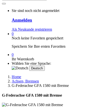
Sie sind noch nicht angemeldet
Anmelden
Als Neukunde registrieren
0
Noch keine Favoriten gespeichert
Speichern Sie Ihre ersten Favoriten
0
Ihr Warenkorb
Wählen Sie eine Sprache:
Deutsch
Home
Achsen, Bremsen
G-Federachse GFA 1580 mit Bremse
G-Federachse GFA 1580 mit Bremse