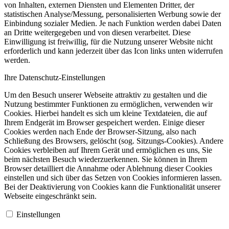
von Inhalten, externen Diensten und Elementen Dritter, der
statistischen Analyse/Messung, personalisierten Werbung sowie der
Einbindung sozialer Medien. Je nach Funktion werden dabei Daten
an Dritte weitergegeben und von diesen verarbeitet. Diese
Einwilligung ist freiwillig, für die Nutzung unserer Website nicht
erforderlich und kann jederzeit über das Icon links unten widerrufen
werden.
Ihre Datenschutz-Einstellungen
Um den Besuch unserer Webseite attraktiv zu gestalten und die
Nutzung bestimmter Funktionen zu ermöglichen, verwenden wir
Cookies. Hierbei handelt es sich um kleine Textdateien, die auf
Ihrem Endgerät im Browser gespeichert werden. Einige dieser
Cookies werden nach Ende der Browser-Sitzung, also nach
Schließung des Browsers, gelöscht (sog. Sitzungs-Cookies). Andere
Cookies verbleiben auf Ihrem Gerät und ermöglichen es uns, Sie
beim nächsten Besuch wiederzuerkennen. Sie können in Ihrem
Browser detailliert die Annahme oder Ablehnung dieser Cookies
einstellen und sich über das Setzen von Cookies informieren lassen.
Bei der Deaktivierung von Cookies kann die Funktionalität unserer
Webseite eingeschränkt sein.
Einstellungen