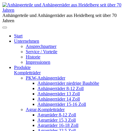
Anhängerteile und Anhängerräder aus Heidelberg seit über 70
Jahren
Start
Unternehmen
Ansprechpartner
Service / Vorteile
Historie
Impressionen
Produkte
Kompletträder
PKW-Anhängerräder
Anhängerräder niedrige Bauhöhe
Anhängerräder 8-12 Zoll
Anhängerräder 13 Zoll
Anhängerräder 14 Zoll
Anhängerräder 15-16 Zoll
Agrar-Kompletträder
Agrarräder 8-12 Zoll
Agrarräder 15,3 Zoll
Agrarräder 16-18 Zoll
Agrarräder 22,5 Zoll