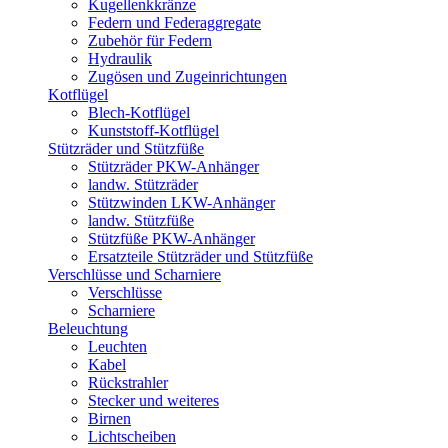
Kugellenkkränze
Federn und Federaggregate
Zubehör für Federn
Hydraulik
Zugösen und Zugeinrichtungen
Kotflügel
Blech-Kotflügel
Kunststoff-Kotflügel
Stützräder und Stützfüße
Stützräder PKW-Anhänger
landw. Stützräder
Stützwinden LKW-Anhänger
landw. Stützfüße
Stützfüße PKW-Anhänger
Ersatzteile Stützräder und Stützfüße
Verschlüsse und Scharniere
Verschlüsse
Scharniere
Beleuchtung
Leuchten
Kabel
Rückstrahler
Stecker und weiteres
Birnen
Lichtscheiben