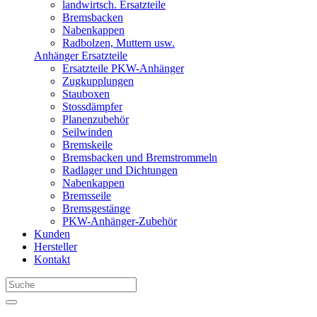
landwirtsch. Ersatzteile
Bremsbacken
Nabenkappen
Radbolzen, Muttern usw.
Anhänger Ersatzteile
Ersatzteile PKW-Anhänger
Zugkupplungen
Stauboxen
Stossdämpfer
Planenzubehör
Seilwinden
Bremskeile
Bremsbacken und Bremstrommeln
Radlager und Dichtungen
Nabenkappen
Bremsseile
Bremsgestänge
PKW-Anhänger-Zubehör
Kunden
Hersteller
Kontakt