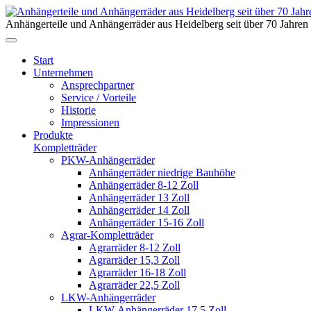
Anhängerteile und Anhängerräder aus Heidelberg seit über 70 Jahren
Start
Unternehmen
Ansprechpartner
Service / Vorteile
Historie
Impressionen
Produkte
Kompletträder
PKW-Anhängerräder
Anhängerräder niedrige Bauhöhe
Anhängerräder 8-12 Zoll
Anhängerräder 13 Zoll
Anhängerräder 14 Zoll
Anhängerräder 15-16 Zoll
Agrar-Kompletträder
Agrarräder 8-12 Zoll
Agrarräder 15,3 Zoll
Agrarräder 16-18 Zoll
Agrarräder 22,5 Zoll
LKW-Anhängerräder
LKW-Anhängerräder 17,5 Zoll