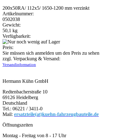
200x50RA/ 112x5/ 1650-1200 mm verzinkt
Artikelnummer:
0502038
Gewicht:
50,1 kg
Verfügbarkeit:
Preis:
Sie müssen sich anmelden um den Preis zu sehen
zzgl. Verpackung & Versand:
Versandinformation
Hermann Kühn GmbH
Redtenbacherstraße 10
69126 Heidelberg
Deutschland
Tel.: 06221 / 3411-0
Mail:
ersatzteile(at)kuehn-fahrzeugbauteile.de
Öffnungszeiten
Montag - Freitag von 8 - 17 Uhr