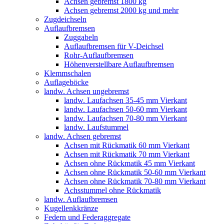
Achsen gebremst 1800 kg
Achsen gebremst 2000 kg und mehr
Zugdeichseln
Auflaufbremsen
Zuggabeln
Auflaufbremsen für V-Deichsel
Rohr-Auflaufbremsen
Höhenverstellbare Auflaufbremsen
Klemmschalen
Auflageböcke
landw. Achsen ungebremst
landw. Laufachsen 35-45 mm Vierkant
landw. Laufachsen 50-60 mm Vierkant
landw. Laufachsen 70-80 mm Vierkant
landw. Laufstummel
landw. Achsen gebremst
Achsen mit Rückmatik 60 mm Vierkant
Achsen mit Rückmatik 70 mm Vierkant
Achsen ohne Rückmatik 45 mm Vierkant
Achsen ohne Rückmatik 50-60 mm Vierkant
Achsen ohne Rückmatik 70-80 mm Vierkant
Achsstummel ohne Rückmatik
landw. Auflaufbremsen
Kugellenkkränze
Federn und Federaggregate