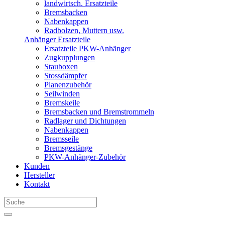
landwirtsch. Ersatzteile
Bremsbacken
Nabenkappen
Radbolzen, Muttern usw.
Anhänger Ersatzteile
Ersatzteile PKW-Anhänger
Zugkupplungen
Stauboxen
Stossdämpfer
Planenzubehör
Seilwinden
Bremskeile
Bremsbacken und Bremstrommeln
Radlager und Dichtungen
Nabenkappen
Bremsseile
Bremsgestänge
PKW-Anhänger-Zubehör
Kunden
Hersteller
Kontakt