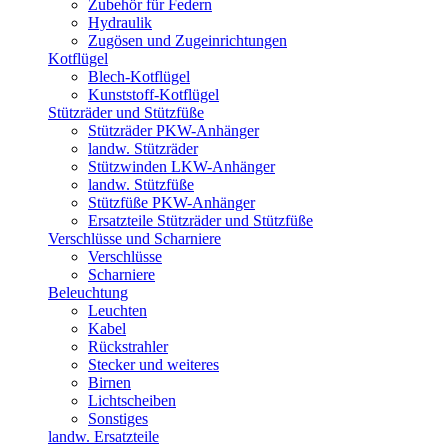
Zubehör für Federn
Hydraulik
Zugösen und Zugeinrichtungen
Kotflügel
Blech-Kotflügel
Kunststoff-Kotflügel
Stützräder und Stützfüße
Stützräder PKW-Anhänger
landw. Stützräder
Stützwinden LKW-Anhänger
landw. Stützfüße
Stützfüße PKW-Anhänger
Ersatzteile Stützräder und Stützfüße
Verschlüsse und Scharniere
Verschlüsse
Scharniere
Beleuchtung
Leuchten
Kabel
Rückstrahler
Stecker und weiteres
Birnen
Lichtscheiben
Sonstiges
landw. Ersatzteile