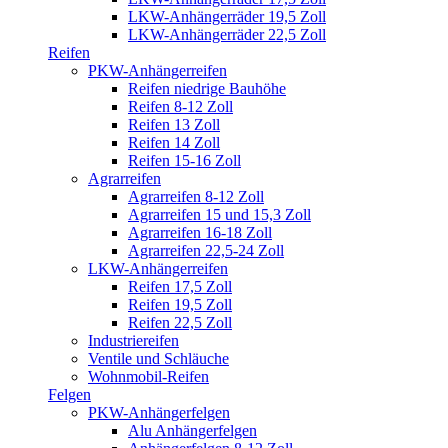
LKW-Anhängerräder 19,5 Zoll
LKW-Anhängerräder 22,5 Zoll
Reifen
PKW-Anhängerreifen
Reifen niedrige Bauhöhe
Reifen 8-12 Zoll
Reifen 13 Zoll
Reifen 14 Zoll
Reifen 15-16 Zoll
Agrarreifen
Agrarreifen 8-12 Zoll
Agrarreifen 15 und 15,3 Zoll
Agrarreifen 16-18 Zoll
Agrarreifen 22,5-24 Zoll
LKW-Anhängerreifen
Reifen 17,5 Zoll
Reifen 19,5 Zoll
Reifen 22,5 Zoll
Industriereifen
Ventile und Schläuche
Wohnmobil-Reifen
Felgen
PKW-Anhängerfelgen
Alu Anhängerfelgen