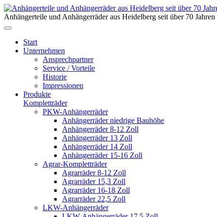
Anhängerteile und Anhängerräder aus Heidelberg seit über 70 Jahren
Start
Unternehmen
Ansprechpartner
Service / Vorteile
Historie
Impressionen
Produkte
Kompletträder
PKW-Anhängerräder
Anhängerräder niedrige Bauhöhe
Anhängerräder 8-12 Zoll
Anhängerräder 13 Zoll
Anhängerräder 14 Zoll
Anhängerräder 15-16 Zoll
Agrar-Kompletträder
Agrarräder 8-12 Zoll
Agrarräder 15,3 Zoll
Agrarräder 16-18 Zoll
Agrarräder 22,5 Zoll
LKW-Anhängerräder
LKW-Anhängerräder 17,5 Zoll