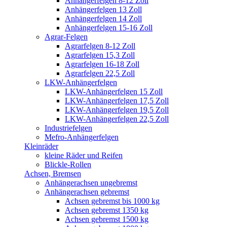
Anhängerfelgen 8-12 Zoll
Anhängerfelgen 13 Zoll
Anhängerfelgen 14 Zoll
Anhängerfelgen 15-16 Zoll
Agrar-Felgen
Agrarfelgen 8-12 Zoll
Agrarfelgen 15,3 Zoll
Agrarfelgen 16-18 Zoll
Agrarfelgen 22,5 Zoll
LKW-Anhängerfelgen
LKW-Anhängerfelgen 15 Zoll
LKW-Anhängerfelgen 17,5 Zoll
LKW-Anhängerfelgen 19,5 Zoll
LKW-Anhängerfelgen 22,5 Zoll
Industriefelgen
Mefro-Anhängerfelgen
Kleinräder
kleine Räder und Reifen
Blickle-Rollen
Achsen, Bremsen
Anhängerachsen ungebremst
Anhängerachsen gebremst
Achsen gebremst bis 1000 kg
Achsen gebremst 1350 kg
Achsen gebremst 1500 kg