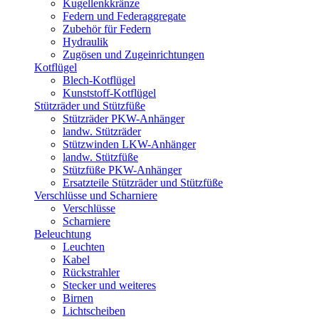
Kugellenkkränze
Federn und Federaggregate
Zubehör für Federn
Hydraulik
Zugösen und Zugeinrichtungen
Kotflügel
Blech-Kotflügel
Kunststoff-Kotflügel
Stützräder und Stützfüße
Stützräder PKW-Anhänger
landw. Stützräder
Stützwinden LKW-Anhänger
landw. Stützfüße
Stützfüße PKW-Anhänger
Ersatzteile Stützräder und Stützfüße
Verschlüsse und Scharniere
Verschlüsse
Scharniere
Beleuchtung
Leuchten
Kabel
Rückstrahler
Stecker und weiteres
Birnen
Lichtscheiben