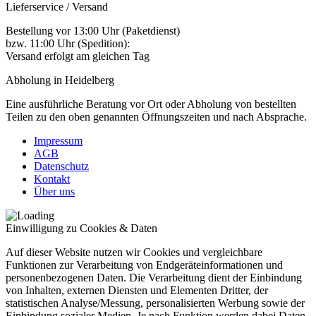
Lieferservice / Versand
Bestellung vor 13:00 Uhr (Paketdienst)
bzw. 11:00 Uhr (Spedition):
Versand erfolgt am gleichen Tag
Abholung in Heidelberg
Eine ausführliche Beratung vor Ort oder Abholung von bestellten
Teilen zu den oben genannten Öffnungszeiten und nach Absprache.
Impressum
AGB
Datenschutz
Kontakt
Über uns
Einwilligung zu Cookies & Daten
Auf dieser Website nutzen wir Cookies und vergleichbare
Funktionen zur Verarbeitung von Endgeräteinformationen und
personenbezogenen Daten. Die Verarbeitung dient der Einbindung
von Inhalten, externen Diensten und Elementen Dritter, der
statistischen Analyse/Messung, personalisierten Werbung sowie der
Einbindung sozialer Medien. Je nach Funktion werden dabei Daten