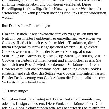
an Dritte weitergegeben und von diesen verarbeitet. Diese
Einwilligung ist freiwillig, für die Nutzung unserer Website nicht
erforderlich und kann jederzeit über das Icon links unten widerrufen
werden.
Ihre Datenschutz-Einstellungen
Um den Besuch unserer Webseite attraktiv zu gestalten und die
Nutzung bestimmter Funktionen zu ermöglichen, verwenden wir
Cookies. Hierbei handelt es sich um kleine Textdateien, die auf
Ihrem Endgerät im Browser gespeichert werden. Einige dieser
Cookies werden nach Ende der Browser-Sitzung, also nach
Schließung des Browsers, gelöscht (sog. Sitzungs-Cookies). Andere
Cookies verbleiben auf Ihrem Gerät und ermöglichen es uns, Sie
beim nächsten Besuch wiederzuerkennen. Sie können in Ihrem
Browser detailliert die Annahme oder Ablehnung dieser Cookies
einstellen und sich über das Setzen von Cookies informieren lassen.
Bei der Deaktivierung von Cookies kann die Funktionalität unserer
Webseite eingeschränkt sein.
Einstellungen
Wir haben Funktionen integriert die das Einkaufen vereinfachen,
oder das Design verbessern. Diese Funktionen können über Dritte
wie z.B. Google eingebunden sein, was bedeutet das beim aufrufen