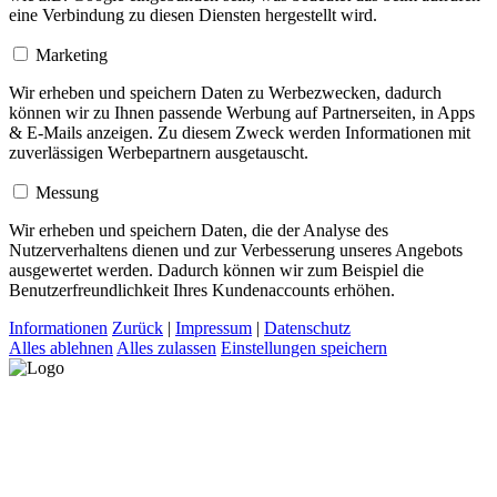
eine Verbindung zu diesen Diensten hergestellt wird.
Marketing
Wir erheben und speichern Daten zu Werbezwecken, dadurch
können wir zu Ihnen passende Werbung auf Partnerseiten, in Apps
& E-Mails anzeigen. Zu diesem Zweck werden Informationen mit
zuverlässigen Werbepartnern ausgetauscht.
Messung
Wir erheben und speichern Daten, die der Analyse des
Nutzerverhaltens dienen und zur Verbesserung unseres Angebots
ausgewertet werden. Dadurch können wir zum Beispiel die
Benutzerfreundlichkeit Ihres Kundenaccounts erhöhen.
Informationen
Zurück
|
Impressum
|
Datenschutz
Alles ablehnen
Alles zulassen
Einstellungen speichern