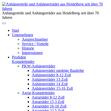
Anhängerteile und Anhängerräder aus Heidelberg seit über 70
Jahren
Start
Unternehmen
Ansprechpartner
Service / Vorteile
Historie
Impressionen
Produkte
Kompletträder
PKW-Anhängerräder
Anhängerräder niedrige Bauhöhe
Anhängerräder 8-12 Zoll
Anhängerräder 13 Zoll
Anhängerräder 14 Zoll
Anhängerräder 15-16 Zoll
Agrar-Kompletträder
Agrarräder 8-12 Zoll
Agrarräder 15,3 Zoll
Agrarräder 16-18 Zoll
Agrarräder 22,5 Zoll