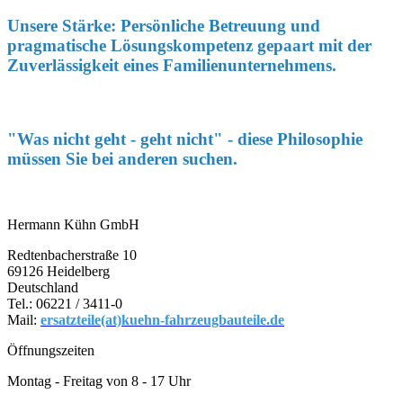
Unsere Stärke: Persönliche Betreuung und
pragmatische Lösungskompetenz gepaart mit der
Zuverlässigkeit eines Familienunternehmens.
"Was nicht geht - geht nicht" - diese Philosophie
müssen Sie bei anderen suchen.
Hermann Kühn GmbH
Redtenbacherstraße 10
69126 Heidelberg
Deutschland
Tel.: 06221 / 3411-0
Mail:
ersatzteile(at)kuehn-fahrzeugbauteile.de
Öffnungszeiten
Montag - Freitag von 8 - 17 Uhr