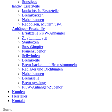
Sonstiges
landw. Ersatzteile
landwirtsch. Ersatzteile
Bremsbacken
Nabenkappen
Radbolzen, Muttern usw.
Anhänger Ersatzteile
Ersatzteile PKW-Anhänger
Zugkupplungen
Stauboxen
Stossdämpfer
Planenzubehör
Seilwinden
Bremskeile
Bremsbacken und Bremstrommeln
Radlager und Dichtungen
Nabenkappen
Bremsseile
Bremsgestänge
PKW-Anhänger-Zubehör
Kunden
Hersteller
Kontakt