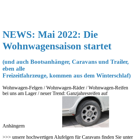
NEWS: Mai 2022: Die
Wohnwagensaison startet
(und auch Bootsanhänger, Caravans und Trailer,
eben alle
Freizeitfahrzeuge, kommen aus dem Winterschlaf)
Wohnwagen-Felgen / Wohnwagen-Räder / Wohnwagen-Reifen
bei uns am Lager / neuer Trend: Ganzjahresreifen auf
Anhängern
>>> unsere hochwertigen Alufelgen für Caravans finden Sie unter