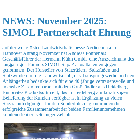
NEWS: November 2025:
SIMOL Partnerschaft Ehrung
auf der weltgrößten Landwirtschaftsmesse Agritechnica in
Hannover Anfang November hat Andreas Föhner als
Geschäftsführer der Hermann Kühn GmbH eine Auszeichnung des
langjährigen Partners SIMOL S. p. A. aus Italien entgegen
genommen. Der Hersteller von Stützrädern, Stützfüßen und
Stützwinden für die Landwirtschaft, das Transportgewerbe und den
Anhängerbau bedankte sich für eine 40-jährige vertrauensvolle und
intensive Zusammenarbeit mit dem Großhändler aus Heidelberg.
Ein breites Produktsortiment, das in Heidelberg zur kurzfristigen
Belieferung der Kunden verfügbar ist in Ergänzung zu vielen
Spezialanfertigungen für den Sonderfahrzeugbau runden die
erfolgreiche Zusammenarbeit der beiden Familienunternehmen
kundenorientiert seit langer Zeit ab.