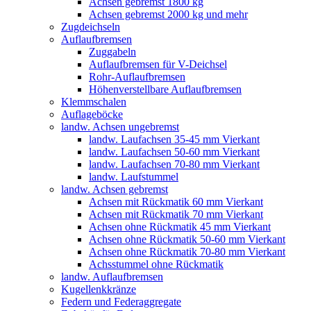
Achsen gebremst 1800 kg
Achsen gebremst 2000 kg und mehr
Zugdeichseln
Auflaufbremsen
Zuggabeln
Auflaufbremsen für V-Deichsel
Rohr-Auflaufbremsen
Höhenverstellbare Auflaufbremsen
Klemmschalen
Auflageböcke
landw. Achsen ungebremst
landw. Laufachsen 35-45 mm Vierkant
landw. Laufachsen 50-60 mm Vierkant
landw. Laufachsen 70-80 mm Vierkant
landw. Laufstummel
landw. Achsen gebremst
Achsen mit Rückmatik 60 mm Vierkant
Achsen mit Rückmatik 70 mm Vierkant
Achsen ohne Rückmatik 45 mm Vierkant
Achsen ohne Rückmatik 50-60 mm Vierkant
Achsen ohne Rückmatik 70-80 mm Vierkant
Achsstummel ohne Rückmatik
landw. Auflaufbremsen
Kugellenkkränze
Federn und Federaggregate