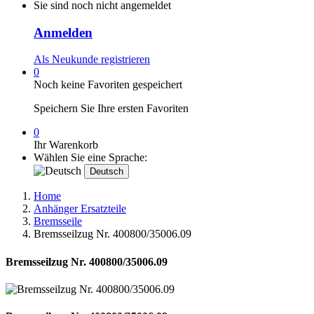
Sie sind noch nicht angemeldet
Anmelden
Als Neukunde registrieren
0
Noch keine Favoriten gespeichert
Speichern Sie Ihre ersten Favoriten
0
Ihr Warenkorb
Wählen Sie eine Sprache:
Deutsch
Home
Anhänger Ersatzteile
Bremsseile
Bremsseilzug Nr. 400800/35006.09
Bremsseilzug Nr. 400800/35006.09